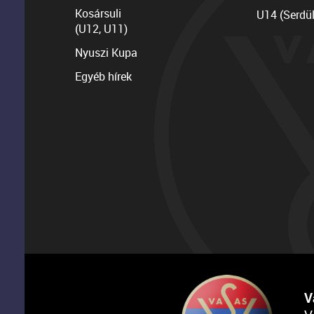
Kosársuli
U14 (Serdü
(U12, U11)
Nyuszi Kupa
Egyéb hírek
V