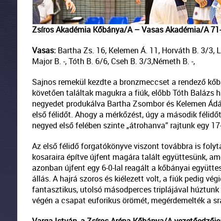
Zsíros Akadémia Kőbánya/A – Vasas Akadémia/A 71
Vasas:
Bartha Zs. 16, Kelemen Á. 11, Horváth B. 3/3, La
Major B. -, Tóth B. 6/6, Cseh B. 3/3,Németh B. -,
Sajnos remekül kezdte a bronzmeccset a rendező kőbán
követően találtak magukra a fiúk, előbb Tóth Balázs
negyedet produkálva Bartha Zsombor és Kelemen Ádám 
első félidőt. Ahogy a mérkőzést, úgy a második félid
negyed első felében szinte „átrohanva” rajtunk egy 17-
Az első félidő forgatókönyve viszont továbbra is foly
kosaraira építve újfent magára talált együttesünk, ame
azonban újfent egy 6-0-lal reagált a kőbányai együttes
állás. A hajrá szoros és kiélezett volt, a fiúk pedig 
fantasztikus, utolsó másodperces triplájával húztunk 
végén a csapat euforikus örömét, megérdemelték a srá