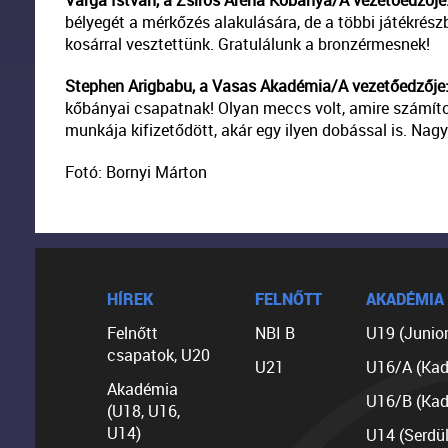
Varga István, a Zsíros Aréna Kőbánya/A vezetőedzője
bélyegét a mérkőzés alakulására, de a többi játékrész
kosárral vesztettünk. Gratulálunk a bronzérmesnek!
Stephen Arigbabu, a Vasas Akadémia/A vezetőedzője
kőbányai csapatnak! Olyan meccs volt, amire számít
munkája kifizetődött, akár egy ilyen dobással is. Nag
Fotó: Bornyi Márton
HÍREK
FELNŐTT
AKADÉMIA
Felnőtt
NBI B
U19 (Junior
csapatok, U20
U21
U16/A (Kad
Akadémia
U16/B (Kad
(U18, U16,
U14)
U14 (Serdü