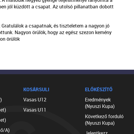
:
A második negyed gyenge teljesítménye rányomta a
ben jól küzdött a csapat. Az utolsó pillanatban dobott
:
Gratulálok a csapatnak, és tiszteletem a nagyon jó
ottunk. Nagyon örülök, hogy az egész szezon kemény
yon örülök
KOSÁRSULI
ELŐKÉSZÍTŐ
)
Vasas U12
Eredmények
(Nyuszi Kupa)
et)
Vasas U11
Következő forduló
et)
(Nyuszi Kupa)
lő/A)
Jelentkezz