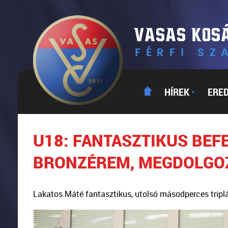
HÍREK
ERE
▼
U18: FANTASZTIKUS BEF
BRONZÉREM, MEGDOLGO
Lakatos Máté fantasztikus, utolsó másodperces triplá