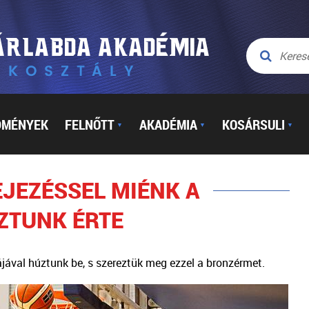
DMÉNYEK
FELNŐTT
AKADÉMIA
KOSÁRSULI
▼
▼
▼
EJEZÉSSEL MIÉNK A
ZTUNK ÉRTE
jával húztunk be, s szereztük meg ezzel a bronzérmet.