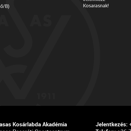
Kosarasnak!
lő/B)
asas Kosárlabda Akadémia
Jelentkezés:
+