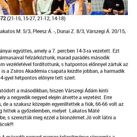
-72
(21-15, 15-27, 21-12, 14-18)
katos M. 5/3, Pleesz Á. -, Dunai Z. 8/3, Várszegi Á. 20/15,
yai együttes, amely a 7. percben 14-3-ra vezetett. Ezt
 hármasaival felzárkóztunk, marad parádés második
vezérletével fordítottunk, s hatpontos előnnyel zártuk az
őt is a Zsíros Akadémia csapata kezdte jobban, a harmadik
4-gyel hétpontos előnyre tett szert.
tatódott a másodikban, hiszen Várszegi Ádám kinti
ly a negyedik negyed elején átvette a vezetést. Erre
, de a szakasz közepén egyenlítettek a fiúk, 66-66 volt az
végig hittek a győzelemben, melyet Lakatos Máté
be, s szereztük meg ezzel a bronzérmet.Jó volt látni a
cok!!!