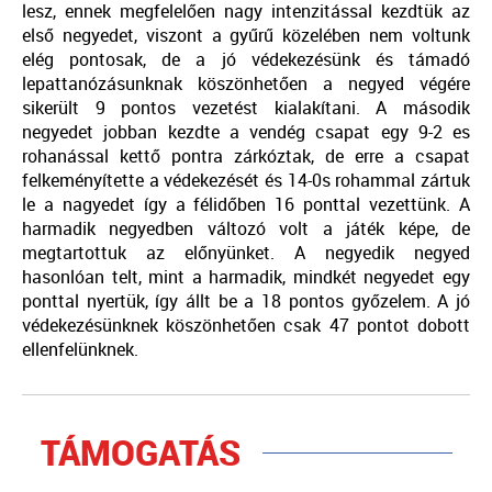
lesz, ennek megfelelően nagy intenzitással kezdtük az
első negyedet, viszont a gyűrű közelében nem voltunk
elég pontosak, de a jó védekezésünk és támadó
lepattanózásunknak köszönhetően a negyed végére
sikerült 9 pontos vezetést kialakítani. A második
negyedet jobban kezdte a vendég csapat egy 9-2 es
rohanással kettő pontra zárkóztak, de erre a csapat
felkeményítette a védekezését és 14-0s rohammal zártuk
le a nagyedet így a félidőben 16 ponttal vezettünk. A
harmadik negyedben változó volt a játék képe, de
megtartottuk az előnyünket. A negyedik negyed
hasonlóan telt, mint a harmadik, mindkét negyedet egy
ponttal nyertük, így állt be a 18 pontos győzelem. A jó
védekezésünknek köszönhetően csak 47 pontot dobott
ellenfelünknek.
TÁMOGATÁS