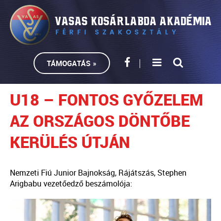
TÁMOGATÁS »
U18 – FONTOS GYŐZELEM
AZ ORSZÁGOS DÖNTŐBE
KERÜLÉS ÚTJÁN
Nemzeti Fiú Junior Bajnokság, Rájátszás, Stephen
Arigbabu vezetőedző beszámolója: