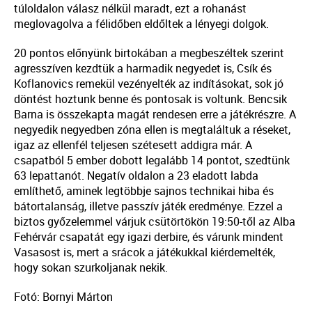
túloldalon válasz nélkül maradt, ezt a rohanást
meglovagolva a félidőben eldőltek a lényegi dolgok.
20 pontos előnyünk birtokában a megbeszéltek szerint
agresszíven kezdtük a harmadik negyedet is, Csík és
Koflanovics remekül vezényelték az indításokat, sok jó
döntést hoztunk benne és pontosak is voltunk. Bencsik
Barna is összekapta magát rendesen erre a játékrészre. A
negyedik negyedben zóna ellen is megtaláltuk a réseket,
igaz az ellenfél teljesen szétesett addigra már. A
csapatból 5 ember dobott legalább 14 pontot, szedtünk
63 lepattanót. Negatív oldalon a 23 eladott labda
említhető, aminek legtöbbje sajnos technikai hiba és
bátortalanság, illetve passzív játék eredménye. Ezzel a
biztos győzelemmel várjuk csütörtökön 19:50-től az Alba
Fehérvár csapatát egy igazi derbire, és várunk mindent
Vasasost is, mert a srácok a játékukkal kiérdemelték,
hogy sokan szurkoljanak nekik.
Fotó: Bornyi Márton