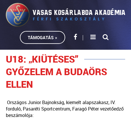
TÁMOGATÁS »
U18: „KIÜTÉSES”
GYŐZELEM A BUDAÖRS
ELLEN
Országos Junior Bajnokság, kiemelt alapszakasz, IV.
forduló, Pasaréti Sportcentrum, Faragó Péter vezetőedző
beszámolója: