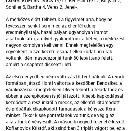
Cserék:
KOFLANOVICS 19/12, Bencsik 16/12, Bulyáki 2,
Schiller 5, Bartha 4, Veres 2, Jenei-.
A mérkőzés előtt felhívtuk a figyelmet arra, hogy ne
tévesszen senkit sem meg az ellenfél eddigi
eredménylistája, hazai pályán ugyanolyan iramot
akartunk látni, amilyet gyakoroltunk a héten, a mérkőzést
nagyon komolyan kell venni. Ennek megfelelően egy
egyébként jó szerkezetű csapat ellen korlátlan urak
voltunk, idén másodszor jártunk 60 lepattanó felett,
amiért a csapatot dicséret illeti.
Az első negyedben némi változás történt nálunk. A remek
formában játszó Honti váltotta a kezdőben Bencsiket, a
várakozásnak megfelelően Olivér felnőtt a feladathoz és
ebben a szerepkörben is jól játszott. Kisebb kapkodással
kezdődött a részünkről a meccs, az ellenfél kitámadott
és próbáltak elkapkodott támadásokra kényszeríteni
minket. Ekkor kissé pontatlanok voltunk, de végig az
akaratunk érvényesült. A második negyed felénél érkezett
Koflanovics Kristóf, aki zsinórban 3 triplát vágott be, ez a