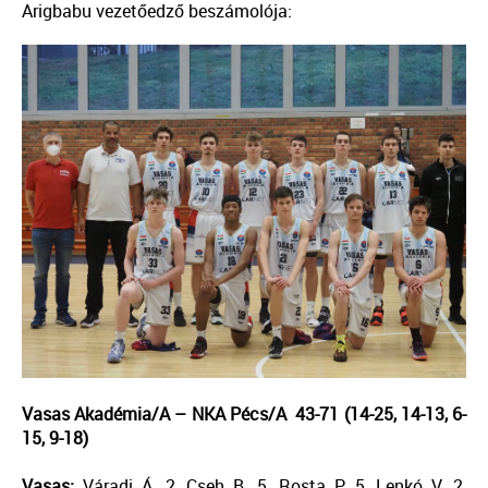
Arigbabu vezetőedző beszámolója:
Vasas Akadémia/A – NKA Pécs/A 43-71 (14-25, 14-13, 6-
15, 9-18)
Vasas:
Váradi Á. 2, Cseh B. 5, Rosta P. 5, Lenkó V. 2,