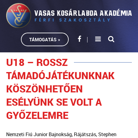
TÁMOGATÁS »
U18 – ROSSZ
TÁMADÓJÁTÉKUNKNAK
KÖSZÖNHETŐEN
ESÉLYÜNK SE VOLT A
GYŐZELEMRE
Nemzeti Fiú Junior Bajnokság, Rájátszás, Stephen