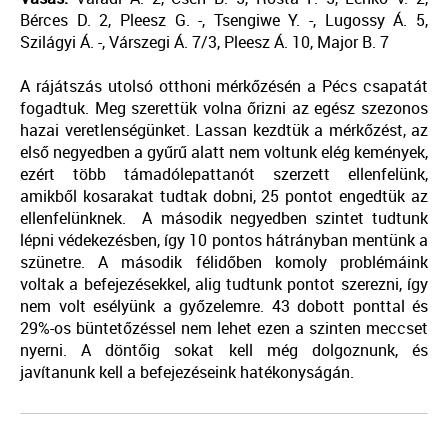
Bérces D. 2, Pleesz G. -, Tsengiwe Y. -, Lugossy Á. 5,
Szilágyi Á. -, Várszegi Á. 7/3, Pleesz Á. 10, Major B. 7
A rájátszás utolsó otthoni mérkőzésén a Pécs csapatát
fogadtuk. Meg szerettük volna őrizni az egész szezonos
hazai veretlenségünket. Lassan kezdtük a mérkőzést, az
első negyedben a gyűrű alatt nem voltunk elég kemények,
ezért több támadólepattanót szerzett ellenfelünk,
amikből kosarakat tudtak dobni, 25 pontot engedtük az
ellenfelünknek. A második negyedben szintet tudtunk
lépni védekezésben, így 10 pontos hátrányban mentünk a
szünetre. A második félidőben komoly problémáink
voltak a befejezésekkel, alig tudtunk pontot szerezni, így
nem volt esélyünk a győzelemre. 43 dobott ponttal és
29%-os büntetőzéssel nem lehet ezen a szinten meccset
nyerni. A döntőig sokat kell még dolgoznunk, és
javítanunk kell a befejezéseink hatékonyságán.