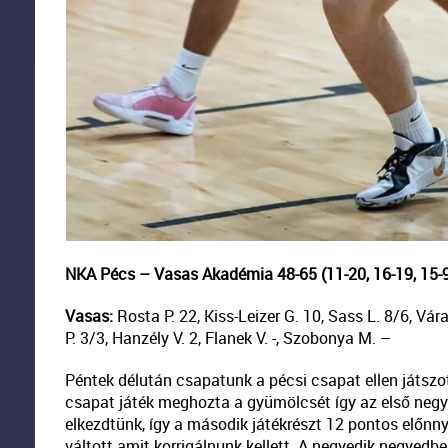
NKA Pécs – Vasas Akadémia 48-65 (11-20, 16-19, 15-9
Vasas:
Rosta P. 22, Kiss-Leizer G. 10, Sass L. 8/6, Vár
P. 3/3, Hanzély V. 2, Flanek V. -, Szobonya M. –
Péntek délután csapatunk a pécsi csapat ellen játszo
csapat játék meghozta a gyümölcsét így az első negy
elkezdtünk, így a második játékrészt 12 pontos előnny
váltott amit korrigálnunk kellett. A negyedik negyedb