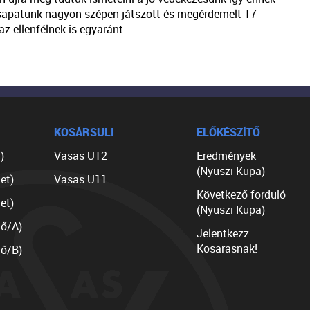
sapatunk nagyon szépen játszott és megérdemelt 17
z ellenfélnek is egyaránt.
KOSÁRSULI
ELŐKÉSZÍTŐ
)
Vasas U12
Eredmények
(Nyuszi Kupa)
et)
Vasas U11
Következő forduló
et)
(Nyuszi Kupa)
lő/A)
Jelentkezz
Kosarasnak!
lő/B)