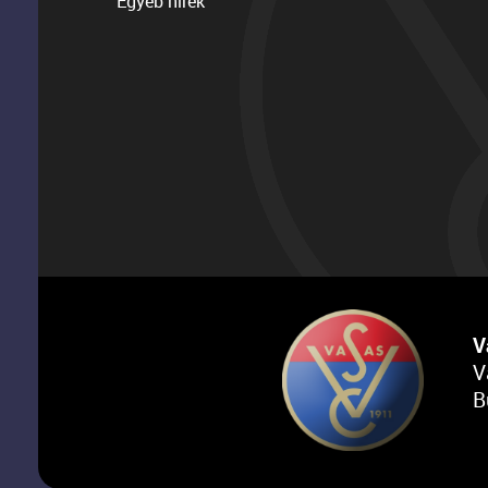
Egyéb hírek
V
V
B