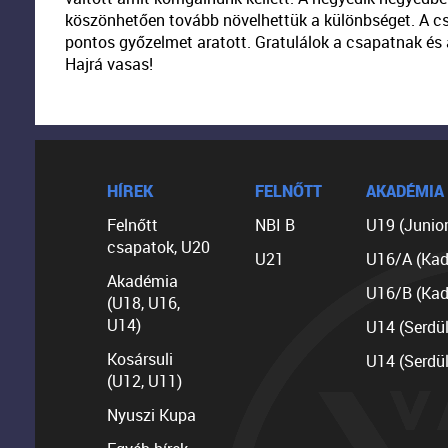
köszönhetően tovább növelhettük a különbséget. A c
pontos győzelmet aratott. Gratulálok a csapatnak és a
Hajrá vasas!
HÍREK
FELNŐTT
AKADÉMIA
Felnőtt
NBI B
U19 (Junior
csapatok, U20
U21
U16/A (Kad
Akadémia
U16/B (Kad
(U18, U16,
U14)
U14 (Serdü
Kosársuli
U14 (Serdü
(U12, U11)
Nyuszi Kupa