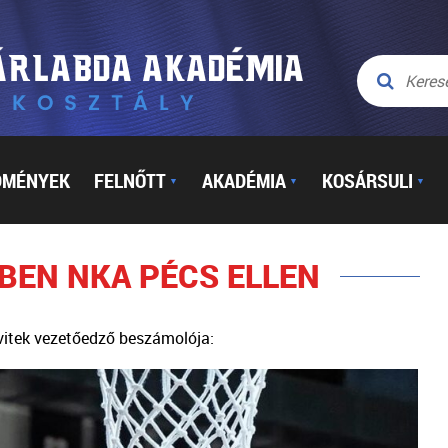
DMÉNYEK
FELNŐTT
AKADÉMIA
KOSÁRSULI
▼
▼
▼
BEN NKA PÉCS ELLEN
vitek vezetőedző beszámolója: