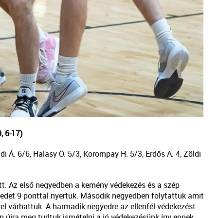
, 6-17)
adi Á. 6/6, Halasy Ö. 5/3, Korompay H. 5/3, Erdős A. 4, Zöldi
tt. Az első negyedben a kemény védekezés és a szép
edet 9 ponttal nyertük. Második negyedben folytattuk amit
el várhattuk. A harmadik negyedre az ellenfél védekezést
en újra meg tudtuk ismételni a jó védekezésünk így ennek