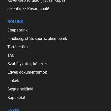
Következő forduló (Nyuszi Kupa)
Jelentkezz Kosarasnak!
RÓLUNK
Csapataink
Elnökség, stáb, sportszakemberek
Történetünk
TAO
Szabályzatok, kódexek
Egyéb dokumentumok
Linkek
Segíts nekünk!
Kapcsolat
EGYÉB