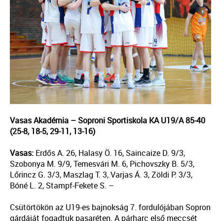
Vasas Akadémia – Soproni Sportiskola KA U19/A 85-40
(25-8, 18-5, 29-11, 13-16)
Vasas:
Erdős A. 26, Halasy Ö. 16, Saincaize D. 9/3,
Szobonya M. 9/9, Temesvári M. 6, Pichovszky B. 5/3,
Lőrincz G. 3/3, Maszlag T. 3, Varjas Á. 3, Zöldi P. 3/3,
Bóné L. 2, Stampf-Fekete S. –
Csütörtökön az U19-es bajnokság 7. fordulójában Sopron
gárdáját fogadtuk pasaréten. A párharc első meccsét