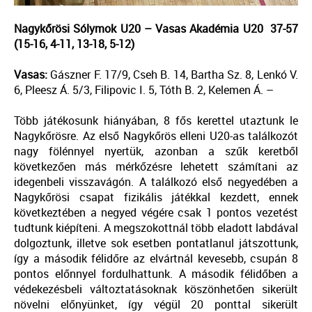
Nagykőrösi Sólymok U20 – Vasas Akadémia U20 37-57
(15-16, 4-11, 13-18, 5-12)
Vasas:
Gászner F. 17/9, Cseh B. 14, Bartha Sz. 8, Lenkó V.
6, Pleesz Á. 5/3, Filipovic I. 5, Tóth B. 2, Kelemen Á. –
Több játékosunk hiányában, 8 fős kerettel utaztunk le
Nagykőrösre. Az első Nagykőrös elleni U20-as találkozót
nagy fölénnyel nyertük, azonban a szűk keretből
következően más mérkőzésre lehetett számítani az
idegenbeli visszavágón. A találkozó első negyedében a
Nagykőrösi csapat fizikális játékkal kezdett, ennek
következtében a negyed végére csak 1 pontos vezetést
tudtunk kiépíteni. A megszokottnál több eladott labdával
dolgoztunk, illetve sok esetben pontatlanul játszottunk,
így a második félidőre az elvártnál kevesebb, csupán 8
pontos előnnyel fordulhattunk. A második félidőben a
védekezésbeli változtatásoknak köszönhetően sikerült
növelni előnyünket, így végül 20 ponttal sikerült