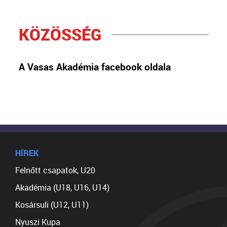
KÖZÖSSÉG
A Vasas Akadémia facebook oldala
HÍREK
Felnőtt csapatok, U20
Akadémia (U18, U16, U14)
Kosársuli (U12, U11)
Nyuszi Kupa