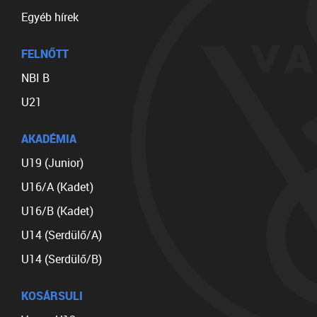
Egyéb hírek
FELNŐTT
NBI B
U21
AKADÉMIA
U19 (Junior)
U16/A (Kadet)
U16/B (Kadet)
U14 (Serdülő/A)
U14 (Serdülő/B)
KOSÁRSULI