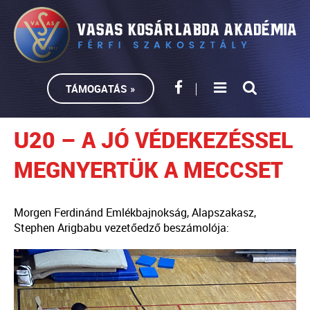
TÁMOGATÁS »
U20 – A JÓ VÉDEKEZÉSSEL
MEGNYERTÜK A MECCSET
Morgen Ferdinánd Emlékbajnokság, Alapszakasz,
Stephen Arigbabu vezetőedző beszámolója: