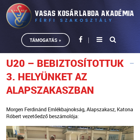
TÁMOGATÁS »
U20 – BEBIZTOSÍTOTTUK
3. HELYÜNKET AZ
ALAPSZAKASZBAN
Morgen Ferdinánd Emlékbajnokság, Alapszakasz, Katona
Róbert vezetőedző beszámolója: