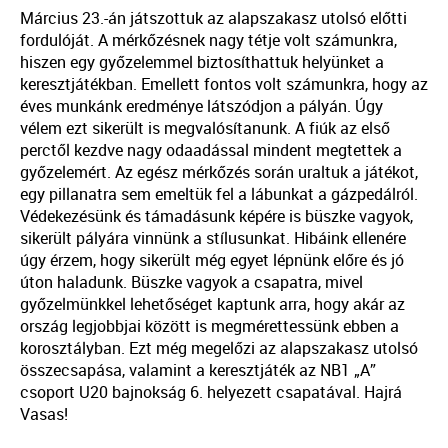
Március 23.-án játszottuk az alapszakasz utolsó előtti
fordulóját. A mérkőzésnek nagy tétje volt számunkra,
hiszen egy győzelemmel biztosíthattuk helyünket a
keresztjátékban. Emellett fontos volt számunkra, hogy az
éves munkánk eredménye látszódjon a pályán. Úgy
vélem ezt sikerült is megvalósítanunk. A fiúk az első
perctől kezdve nagy odaadással mindent megtettek a
győzelemért. Az egész mérkőzés során uraltuk a játékot,
egy pillanatra sem emeltük fel a lábunkat a gázpedálról.
Védekezésünk és támadásunk képére is büszke vagyok,
sikerült pályára vinnünk a stílusunkat. Hibáink ellenére
úgy érzem, hogy sikerült még egyet lépnünk előre és jó
úton haladunk. Büszke vagyok a csapatra, mivel
győzelmünkkel lehetőséget kaptunk arra, hogy akár az
ország legjobbjai között is megmérettessünk ebben a
korosztályban. Ezt még megelőzi az alapszakasz utolsó
összecsapása, valamint a keresztjáték az NB1 „A”
csoport U20 bajnokság 6. helyezett csapatával. Hajrá
Vasas!