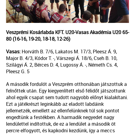
Veszprémi Kosárlabda KFT. U20-Vasas Akadémia U20 65-
80 (16-16, 19-20, 18-18, 12-26)
Vasas:
Horváth B. 7/6, Lakatos M. 17/3, Pleesz Á. 9,
Major B. 4/3, Kódor T. -, Várszegi Á. 18/6, Cseh B. 10,
Szilágyi Á. 2, Bérces D. 4, Lugossy Á. -, Németh Cs. 4,
Pleesz G. 5
A második fordulót a Veszprém otthonában játszottuk a
felnőttek után. Egy kiegyenlített első félidőt játszottunk
ahol egyik csapat sem tudott nagyobb előnyt kialakítani.
Ezt a játékrészt leginkább az eladott labdáink
jellemetzék, emellett az ellenfelünknek túl sok pontot
engedtünk a festékben. A harmadik negyedet nagy
lendülettel indítottuk, de ez a lendület a második öt
percre elfogyott, és kapkodni kezdünk, így a meccs