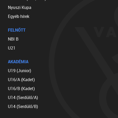
Nyuszi Kupa
Egyéb hírek
FELNŐTT
NBI B
U21
AKADÉMIA
U19 (Junior)
U16/A (Kadet)
U16/B (Kadet)
U14 (Serdülő/A)
U14 (Serdülő/B)