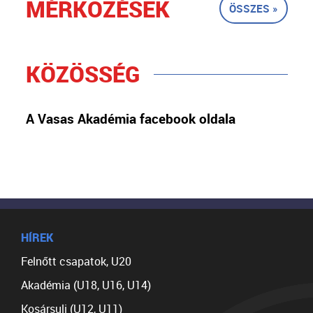
MÉRKŐZÉSEK
ÖSSZES »
KÖZÖSSÉG
A Vasas Akadémia facebook oldala
HÍREK
Felnőtt csapatok, U20
Akadémia (U18, U16, U14)
Kosársuli (U12, U11)