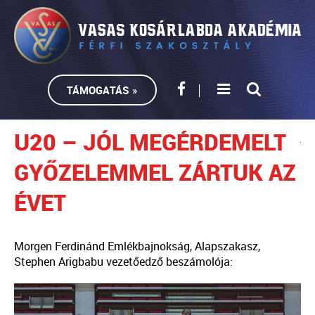
TÁMOGATÁS »
U20 – JÓL MEGÉRDEMELT
GYŐZELEMMEL ZÁRTUK AZ
ÉVET
Morgen Ferdinánd Emlékbajnokság, Alapszakasz,
Stephen Arigbabu vezetőedző beszámolója: