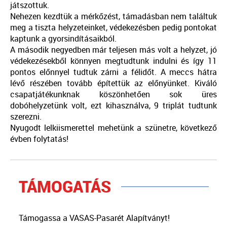
játszottuk.
Nehezen kezdtük a mérkőzést, támadásban nem találtuk
meg a tiszta helyzeteinket, védekezésben pedig pontokat
kaptunk a gyorsindításaikból.
A második negyedben már teljesen más volt a helyzet, jó
védekezésekből könnyen megtudtunk indulni és így 11
pontos előnnyel tudtuk zárni a félidőt. A meccs hátra
lévő részében tovább építettük az előnyünket. Kiváló
csapatjátékunknak köszönhetően sok üres
dobóhelyzetünk volt, ezt kihasználva, 9 triplát tudtunk
szerezni.
Nyugodt lelkiismerettel mehetünk a szünetre, következő
évben folytatás!
TÁMOGATÁS
Támogassa a VASAS-Pasarét Alapítványt!