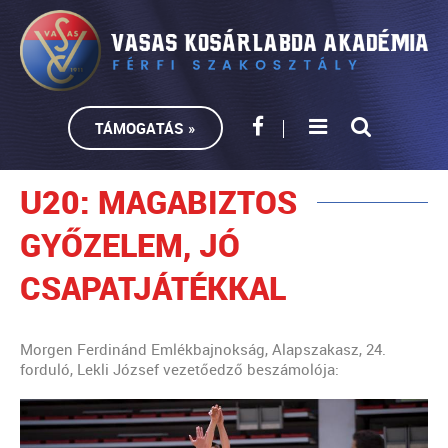
TÁMOGATÁS »
U20: MAGABIZTOS
GYŐZELEM, JÓ
CSAPATJÁTÉKKAL
Morgen Ferdinánd Emlékbajnokság, Alapszakasz, 24.
forduló, Lekli József vezetőedző beszámolója: