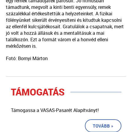
egy remek támadójáték párosult. Jó ritmusban
támadtunk, megvolt a kinti benti egyensúly, remek
százalékkal értékesítettük a helyzeteinket. A fizikai
fölényünket sikerült érvényesíteni és kitudtuk kapcsolni
az ellenfél kulcsjátékosait. Gratulálok a csapatnak, mert
jó volt a hozzá állásuk és a mentalitásuk a mai
találkozón. Ezt a formát várom el a honvéd elleni
mérkőzésen is.
Fotó: Bornyi Márton
TÁMOGATÁS
Támogassa a VASAS-Pasarét Alapítványt!
TOVÁBB »