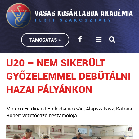
TÁMOGATÁS »
U20 – NEM SIKERÜLT
GYŐZELEMMEL DEBÜTÁLNI
HAZAI PÁLYÁNKON
Morgen Ferdinánd Emlékbajnokság, Alapszakasz, Katona
Róbert vezetőedző beszámolója: