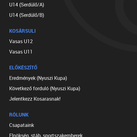
U14 (Serdülő/A)
U14 (Serdülő/B)
KOSÁRSULI
Vasas U12
Vasas U11
ELŐKÉSZÍTŐ
Eredmények (Nyuszi Kupa)
Következő forduló (Nyuszi Kupa)
Jelentkezz Kosarasnak!
RÓLUNK
Csapataink
Elnökség, stáb, sportszakemberek