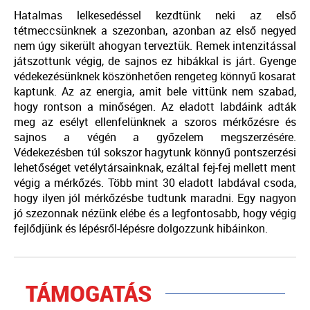
Hatalmas lelkesedéssel kezdtünk neki az első
tétmeccsünknek a szezonban, azonban az első negyed
nem úgy sikerült ahogyan terveztük. Remek intenzitással
játszottunk végig, de sajnos ez hibákkal is járt. Gyenge
védekezésünknek köszönhetően rengeteg könnyű kosarat
kaptunk. Az az energia, amit bele vittünk nem szabad,
hogy rontson a minőségen. Az eladott labdáink adták
meg az esélyt ellenfelünknek a szoros mérkőzésre és
sajnos a végén a győzelem megszerzésére.
Védekezésben túl sokszor hagytunk könnyű pontszerzési
lehetőséget vetélytársainknak, ezáltal fej-fej mellett ment
végig a mérkőzés. Több mint 30 eladott labdával csoda,
hogy ilyen jól mérkőzésbe tudtunk maradni. Egy nagyon
jó szezonnak nézünk elébe és a legfontosabb, hogy végig
fejlődjünk és lépésről-lépésre dolgozzunk hibáinkon.
TÁMOGATÁS