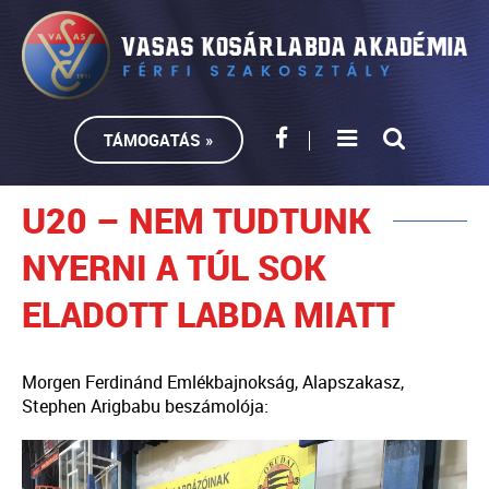
TÁMOGATÁS »
U20 – NEM TUDTUNK
NYERNI A TÚL SOK
ELADOTT LABDA MIATT
Morgen Ferdinánd Emlékbajnokság, Alapszakasz,
Stephen Arigbabu beszámolója: