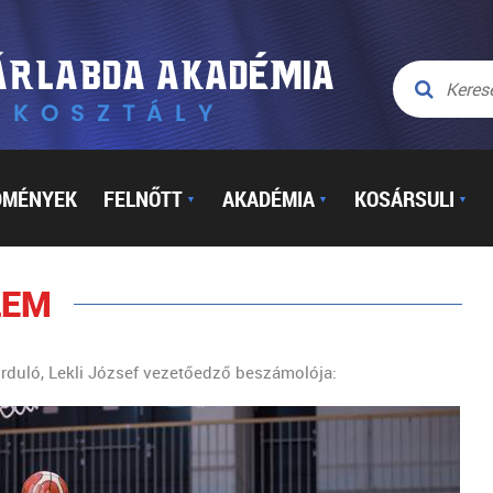
DMÉNYEK
FELNŐTT
AKADÉMIA
KOSÁRSULI
▼
▼
▼
LEM
rduló, Lekli József vezetőedző beszámolója: