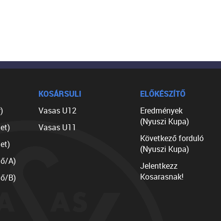
KOSÁRSULI
ELŐKÉSZÍTŐ
)
Vasas U12
Eredmények
(Nyuszi Kupa)
et)
Vasas U11
Következő forduló
et)
(Nyuszi Kupa)
lő/A)
Jelentkezz
Kosarasnak!
lő/B)