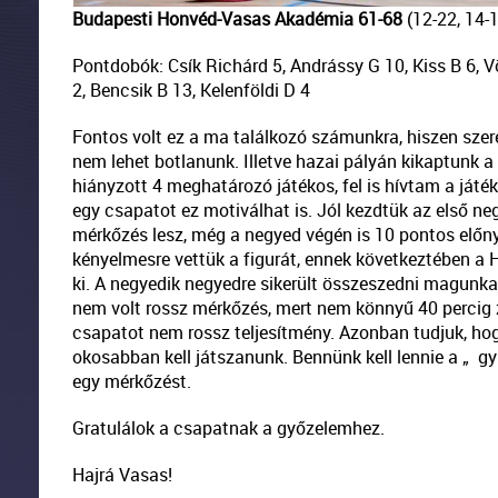
Budapesti Honvéd-Vasas Akadémia 61-68
(12-22, 14-
Pontdobók: Csík Richárd 5, Andrássy G 10, Kiss B 6, V
2, Bencsik B 13, Kelenföldi D 4
Fontos volt ez a ma találkozó számunkra, hiszen sze
nem lehet botlanunk. Illetve hazai pályán kikaptunk a H
hiányzott 4 meghatározó játékos, fel is hívtam a ját
egy csapatot ez motiválhat is. Jól kezdtük az első negy
mérkőzés lesz, még a negyed végén is 10 pontos elő
kényelmesre vettük a figurát, ennek következtében a 
ki. A negyedik negyedre sikerült összeszedni magunka
nem volt rossz mérkőzés, mert nem könnyű 40 percig z
csapatot nem rossz teljesítmény. Azonban tudjuk, hog
okosabban kell játszanunk. Bennünk kell lennie a „ gy
egy mérkőzést.
Gratulálok a csapatnak a győzelemhez.
Hajrá Vasas!