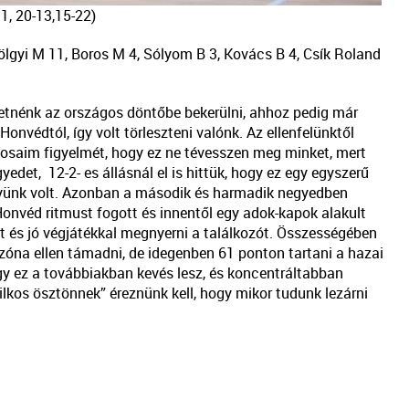
11, 20-13,15-22)
ölgyi M 11, Boros M 4, Sólyom B 3, Kovács B 4, Csík Roland
retnénk az országos döntőbe bekerülni, ahhoz pedig már
onvédtól, így volt törleszteni valónk. Az ellenfelünktől
ékosaim figyelmét, hogy ez ne tévesszen meg minket, mert
edet, 12-2- es állásnál el is hittük, hogy ez egy egyszerű
nyünk volt. Azonban a második és harmadik negyedben
Honvéd ritmust fogott és innentől egy adok-kapok alakult
t és jó végjátékkal megnyerni a találkozót. Összességében
óna ellen támadni, de idegenben 61 ponton tartani a hazai
y ez a továbbiakban kevés lesz, és koncentráltabban
ilkos ösztönnek” éreznünk kell, hogy mikor tudunk lezárni