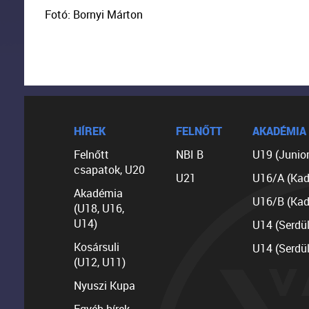
Fotó: Bornyi Márton
HÍREK
FELNŐTT
AKADÉMIA
Felnőtt
NBI B
U19 (Junior
csapatok, U20
U21
U16/A (Kad
Akadémia
U16/B (Kad
(U18, U16,
U14)
U14 (Serdü
Kosársuli
U14 (Serdü
(U12, U11)
Nyuszi Kupa