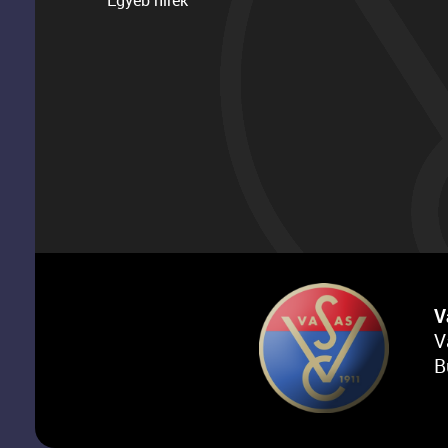
Egyéb hírek
V
V
B