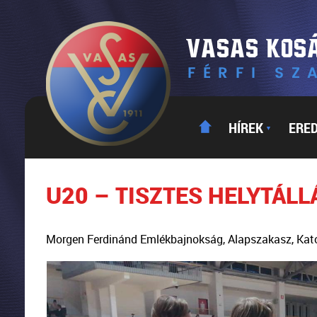
HÍREK
ERE
▼
U20 – TISZTES HELYTÁL
Morgen Ferdinánd Emlékbajnokság, Alapszakasz, Kat