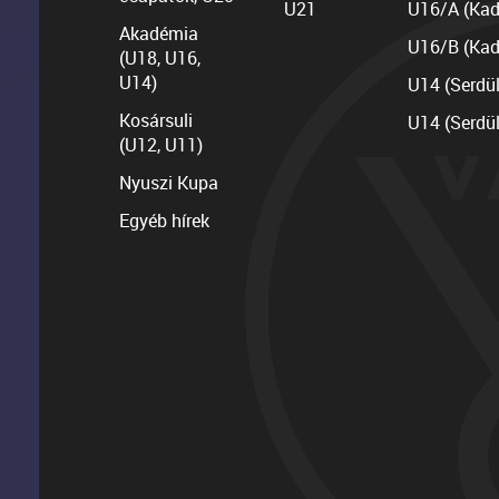
U21
U16/A (Kad
Akadémia
U16/B (Kad
(U18, U16,
U14)
U14 (Serdü
Kosársuli
U14 (Serdü
(U12, U11)
Nyuszi Kupa
Egyéb hírek