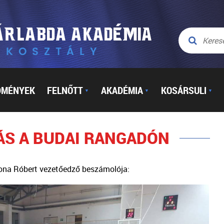
DMÉNYEK
FELNŐTT
AKADÉMIA
KOSÁRSULI
▼
▼
▼
LÁS A BUDAI RANGADÓN
ona Róbert vezetőedző beszámolója: