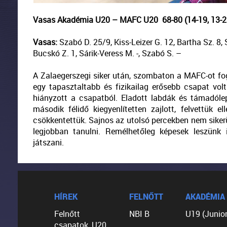
Vasas Akadémia U20 – MAFC U20 68-80 (14-19, 13-26,
Vasas:
Szabó D. 25/9, Kiss-Leizer G. 12, Bartha Sz. 8, S
Bucskó Z. 1, Sárik-Veress M. -, Szabó S. –
A Zalaegerszegi siker után, szombaton a MAFC-ot fo
egy tapasztaltabb és fizikailag erősebb csapat volt
hiányzott a csapatból. Eladott labdák és támadól
második félidő kiegyenlítetten zajlott, felvettük e
csökkentettük. Sajnos az utolsó percekben nem siker
legjobban tanulni. Remélhetőleg képesek leszünk
játszani.
HÍREK
FELNŐTT
AKADÉMIA
Felnőtt
NBI B
U19 (Junior
csapatok, U20