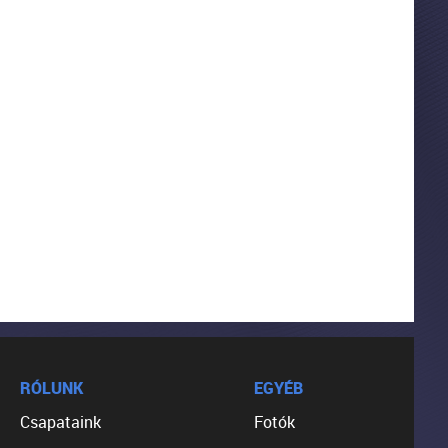
RÓLUNK
EGYÉB
Csapataink
Fotók