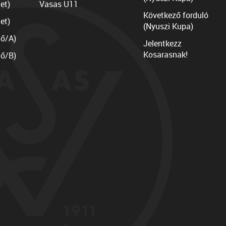
et)
Vasas U11
Következő forduló
et)
(Nyuszi Kupa)
lő/A)
Jelentkezz
Kosarasnak!
lő/B)