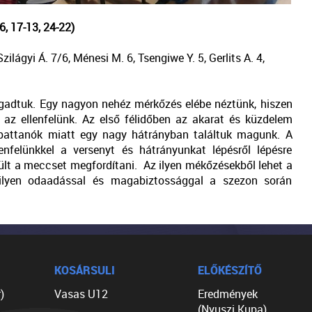
 17-13, 24-22)
zilágyi Á. 7/6, Ménesi M. 6, Tsengiwe Y. 5, Gerlits A. 4,
gadtuk. Egy nagyon nehéz mérkőzés elébe néztünk, hiszen
 az ellenfelünk. Az első félidőben az akarat és küzdelem
epattanók miatt egy nagy hátrányban találtuk magunk. A
llenfelünkkel a versenyt és hátrányunkat lépésről lépésre
ült a meccset megfordítani. Az ilyen mékőzésekből lehet a
 ilyen odaadással és magabiztossággal a szezon során
KOSÁRSULI
ELŐKÉSZÍTŐ
)
Vasas U12
Eredmények
(Nyuszi Kupa)