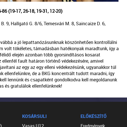
 (19-17, 26-18, 19-31, 12-20)
 B. 9, Hallgató G. 8/6, Temesvári M. 8, Saincaize D. 6,
továbbá a jó lepattanózásunknak köszönhetően kontrollálni
em volt tökéletes, támadásban hatékonyak maradtunk, így a
félidő elején azonban több gyorsindításos kosarat
ellenfél fault határon történő védekezésére, amivel
javítani az egy az egy elleni védekezésünk, ugyanakkor túl
k ellenfelünkre, de a BKG koncentrált tudott maradni, így
 kell lennünk és csapatként gondolkodva kell megoldanunk
s és gratulálok ellenfelünknek!
KOSÁRSULI
ELŐKÉSZÍTŐ
)
Vasas U12
Eredmények