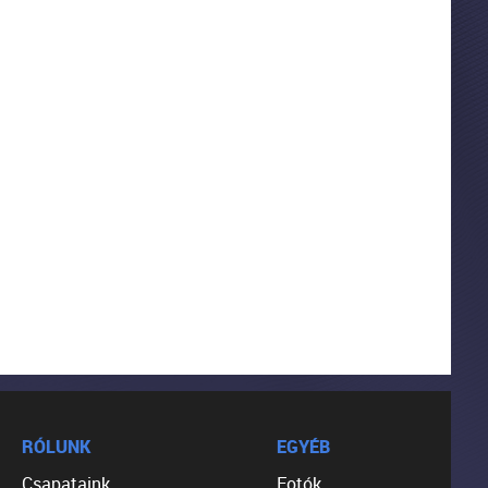
RÓLUNK
EGYÉB
Csapataink
Fotók