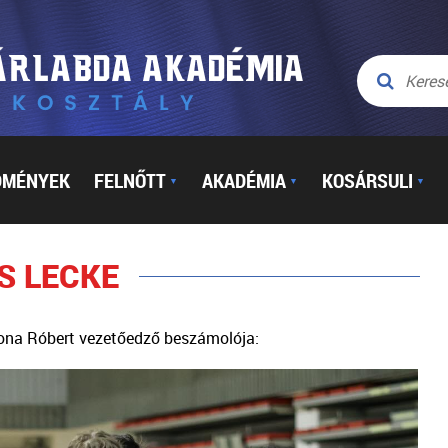
DMÉNYEK
FELNŐTT
AKADÉMIA
KOSÁRSULI
▼
▼
▼
S LECKE
ona Róbert vezetőedző beszámolója: