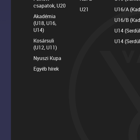
csapatok, U20
U21
U16/A (Kad
Akadémia
U16/B (Kad
(U18, U16,
U14)
U14 (Serdü
Kosársuli
U14 (Serdü
(U12, U11)
Nyuszi Kupa
Egyéb hírek