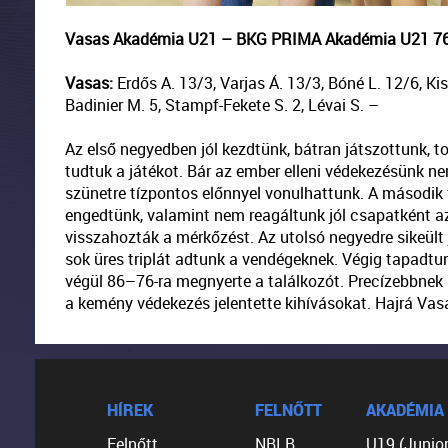
Vasas Akadémia U21 – BKG PRIMA Akadémia U21 76-86
Vasas:
Erdős A. 13/3, Varjas Á. 13/3, Bóné L. 12/6, Kis
Badinier M. 5, Stampf-Fekete S. 2, Lévai S. –
Az első negyedben jól kezdtünk, bátran játszottunk, 
tudtuk a játékot. Bár az ember elleni védekezésünk n
szünetre tízpontos előnnyel vonulhattunk. A második 
engedtünk, valamint nem reagáltunk jól csapatként az 
visszahozták a mérkőzést. Az utolsó negyedre sikeült 
sok üres triplát adtunk a vendégeknek. Végig tapadtun
végül 86–76-ra megnyerte a találkozót. Precízebbnek
a kemény védekezés jelentette kihívásokat. Hajrá Vasa
HÍREK
FELNŐTT
AKADÉMIA
Felnőtt
NBI B
U19 (Junior