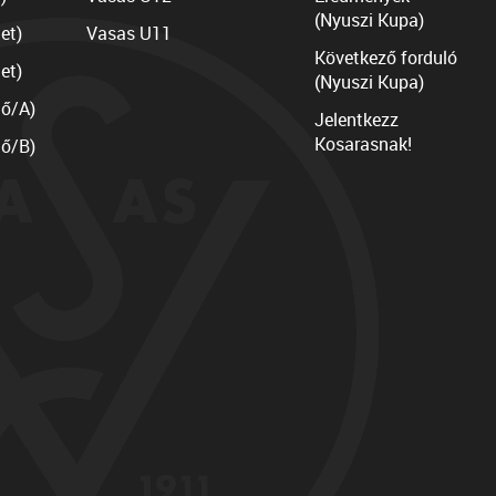
(Nyuszi Kupa)
et)
Vasas U11
Következő forduló
et)
(Nyuszi Kupa)
lő/A)
Jelentkezz
Kosarasnak!
lő/B)