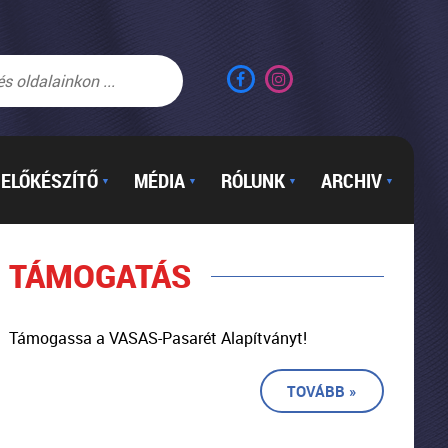
ELŐKÉSZÍTŐ
MÉDIA
RÓLUNK
ARCHIV
▼
▼
▼
▼
TÁMOGATÁS
Támogassa a VASAS-Pasarét Alapítványt!
TOVÁBB »