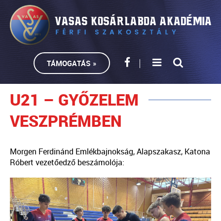
TÁMOGATÁS »
U21 – GYŐZELEM
VESZPRÉMBEN
Morgen Ferdinánd Emlékbajnokság, Alapszakasz, Katona
Róbert vezetőedző beszámolója: