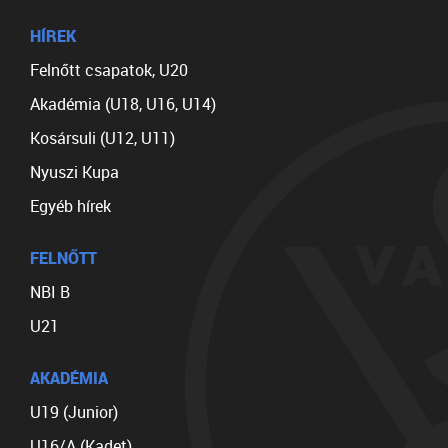
HÍREK
Felnőtt csapatok, U20
Akadémia (U18, U16, U14)
Kosársuli (U12, U11)
Nyuszi Kupa
Egyéb hírek
FELNŐTT
NBI B
U21
AKADÉMIA
U19 (Junior)
U16/A (Kadet)