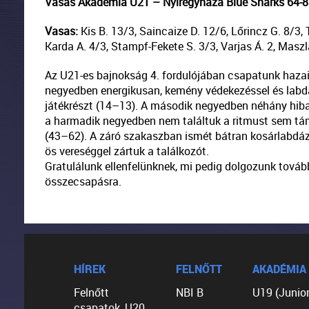
Vasas Akadémia U21 – Nyíregyháza Blue Sharks 64-85 
Vasas:
Kis B. 13/3, Saincaize D. 12/6, Lőrincz G. 8/3, 
Karda A. 4/3, Stampf-Fekete S. 3/3, Varjas Á. 2, Maszlag
Az U21-es bajnokság 4. fordulójában csapatunk hazai 
negyedben energikusan, kemény védekezéssel és labdas
játékrészt (14–13). A második negyedben néhány hiba 
a harmadik negyedben nem találtuk a ritmust sem tá
(43–62). A záró szakaszban ismét bátran kosárlabdáz
ös vereséggel zártuk a találkozót.
Gratulálunk ellenfelünknek, mi pedig dolgozunk továb
összecsapásra.
HÍREK
FELNŐTT
AKADÉMIA
Felnőtt
NBI B
U19 (Junior
csapatok, U20