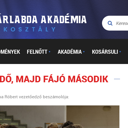
DMÉNYEK
FELNŐTT
AKADÉMIA
KOSÁRSULI
▼
▼
▼
IDŐ, MAJD FÁJÓ MÁSODIK
na Róbert vezetőedző beszámolója: