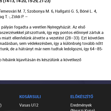
(14-13, 14-20, 15-29, 21-23)
Temesvári M. 7, Szobonya M. 6, Hallgató G. 5, Bóné L. 4,
 T. -, Zöldi P. –
pályán fogadta a veretlen Nyíregyházát. Az első
zerzésekkel játszottunk, így egy pontos előnnyel zártuk a
miatt ellenfelünk átvette a vezetést (28–33). Ezt követően
madásban, sem védekezésben, így a különbség tovább nőtt
tunk, de a hátrányt már nem tudtuk ledolgozni, így 64–85-
b hibáink kijavításán és készülünk a következő
KOSÁRSULI
ELŐKÉSZÍTŐ
)
Vasas U12
Eredmények
(Nyuszi Kupa)