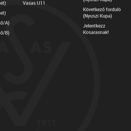
et)
Vasas U11
Következő forduló
et)
(Nyuszi Kupa)
lő/A)
Jelentkezz
Kosarasnak!
lő/B)