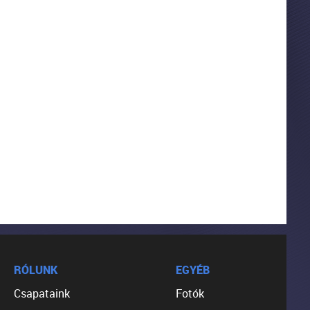
RÓLUNK
EGYÉB
Csapataink
Fotók