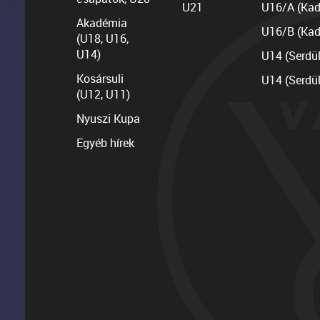
U21
U16/A (Kad
Akadémia
U16/B (Kad
(U18, U16,
U14)
U14 (Serdü
Kosársuli
U14 (Serdü
(U12, U11)
Nyuszi Kupa
Egyéb hírek