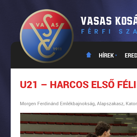
HÍREK
ERE
▼
U21 – HARCOS ELSŐ FÉL
Morgen Ferdinánd Emlékbajnokság, Alapszakasz, Kato