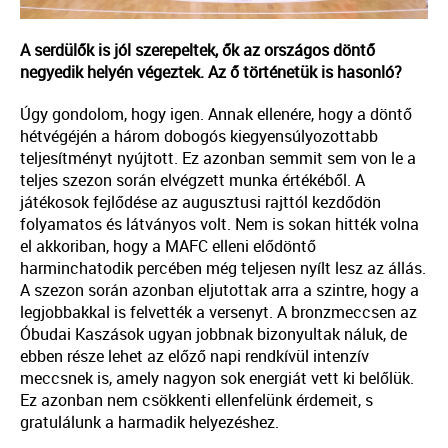
A serdülők is jól szerepeltek, ők az országos döntő
negyedik helyén végeztek. Az ő történetük is hasonló?
Úgy gondolom, hogy igen. Annak ellenére, hogy a döntő
hétvégéjén a három dobogós kiegyensúlyozottabb
teljesítményt nyújtott. Ez azonban semmit sem von le a
teljes szezon során elvégzett munka értékéből. A
játékosok fejlődése az augusztusi rajttól kezdődön
folyamatos és látványos volt. Nem is sokan hitték volna
el akkoriban, hogy a MAFC elleni elődöntő
harminchatodik percében még teljesen nyílt lesz az állás.
A szezon során azonban eljutottak arra a szintre, hogy a
legjobbakkal is felvették a versenyt. A bronzmeccsen az
Óbudai Kaszások ugyan jobbnak bizonyultak náluk, de
ebben része lehet az előző napi rendkívül intenzív
meccsnek is, amely nagyon sok energiát vett ki belőlük.
Ez azonban nem csökkenti ellenfelünk érdemeit, s
gratulálunk a harmadik helyezéshez.