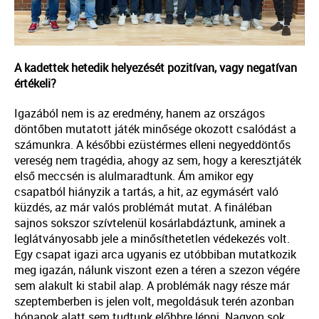
A kadettek hetedik helyezését pozitívan, vagy negatívan
értékeli?
Igazából nem is az eredmény, hanem az országos
döntőben mutatott játék minősége okozott csalódást a
számunkra. A későbbi ezüstérmes elleni negyeddöntős
vereség nem tragédia, ahogy az sem, hogy a keresztjáték
első meccsén is alulmaradtunk. Ám amikor egy
csapatból hiányzik a tartás, a hit, az egymásért való
küzdés, az már valós problémát mutat. A fináléban
sajnos sokszor szívtelenül kosárlabdáztunk, aminek a
leglátványosabb jele a minősíthetetlen védekezés volt.
Egy csapat igazi arca ugyanis ez utóbbiban mutatkozik
meg igazán, nálunk viszont ezen a téren a szezon végére
sem alakult ki stabil alap. A problémák nagy része már
szeptemberben is jelen volt, megoldásuk terén azonban
hónapok alatt sem tudtunk előbbre lépni. Nagyon sok