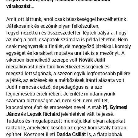
várakozást…
Amit ott láttunk, arról csak büszkeséggel beszélhetünk.
Játékosaink és edzőink olyan felkészülten,
fegyelmezetten és összeszedetten léptek pályára, hogy
az még a profi csapatok számára is példa lehetne. Nem
csak megnyerték a finálét, de meggyőző játékkal, komoly
egységet és karaktert mutatva uralták is a mezőnyt. A
sikerben kiemelkedő szerepe volt
Novák Judit
megalkuvást nem tűrő következetességének és
megszállottságának, a szezon egyik legfontosabb pillére
a játék, az edzések és a mérkőzések iránti alázata volt.
Judit nemcsak edző, de pedagógus is, a szó
legnemesebb értelmében. Jelenléte mindannyiunk
számára biztonságot ad, nem siet, nem erőltet,
kapcsolatot épít és embereket nevel. A stáb
ifj. Gyimesi
János
és
Lepsik Richárd
jelenlétével vált teljessé.
Tudatos és megalapozott munkájukkal olyan alapokat
raktak le, amelyekre később az egész korosztály bátran
építhet. Köszönet illeti
Darida Csillát
is, a fiatalabbak