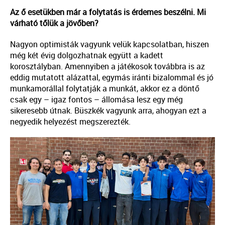
Az ő esetükben már a folytatás is érdemes beszélni. Mi
várható tőlük a jövőben?
Nagyon optimisták vagyunk velük kapcsolatban, hiszen
még két évig dolgozhatnak együtt a kadett
korosztályban. Amennyiben a játékosok továbbra is az
eddig mutatott alázattal, egymás iránti bizalommal és jó
munkamorállal folytatják a munkát, akkor ez a döntő
csak egy – igaz fontos – állomása lesz egy még
sikeresebb útnak. Büszkék vagyunk arra, ahogyan ezt a
negyedik helyezést megszerezték.