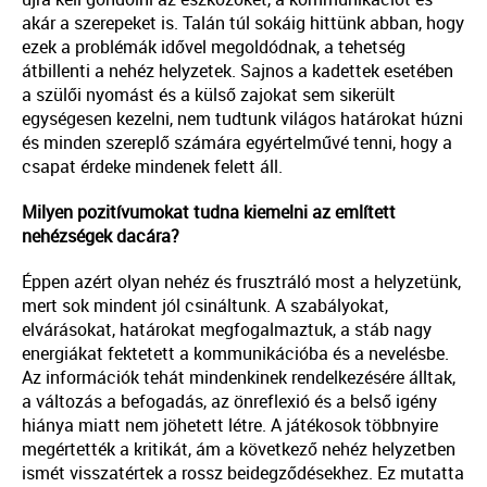
akár a szerepeket is. Talán túl sokáig hittünk abban, hogy
ezek a problémák idővel megoldódnak, a tehetség
átbillenti a nehéz helyzetek. Sajnos a kadettek esetében
a szülői nyomást és a külső zajokat sem sikerült
egységesen kezelni, nem tudtunk világos határokat húzni
és minden szereplő számára egyértelművé tenni, hogy a
csapat érdeke mindenek felett áll.
Milyen pozitívumokat tudna kiemelni az említett
nehézségek dacára?
Éppen azért olyan nehéz és frusztráló most a helyzetünk,
mert sok mindent jól csináltunk. A szabályokat,
elvárásokat, határokat megfogalmaztuk, a stáb nagy
energiákat fektetett a kommunikációba és a nevelésbe.
Az információk tehát mindenkinek rendelkezésére álltak,
a változás a befogadás, az önreflexió és a belső igény
hiánya miatt nem jöhetett létre. A játékosok többnyire
megértették a kritikát, ám a következő nehéz helyzetben
ismét visszatértek a rossz beidegződésekhez. Ez mutatta