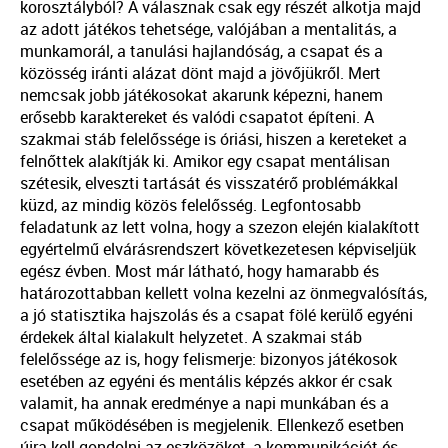
korosztályból? A válasznak csak egy részét alkotja majd
az adott játékos tehetsége, valójában a mentalitás, a
munkamorál, a tanulási hajlandóság, a csapat és a
közösség iránti alázat dönt majd a jövőjükről. Mert
nemcsak jobb játékosokat akarunk képezni, hanem
erősebb karaktereket és valódi csapatot építeni. A
szakmai stáb felelőssége is óriási, hiszen a kereteket a
felnőttek alakítják ki. Amikor egy csapat mentálisan
szétesik, elveszti tartását és visszatérő problémákkal
küzd, az mindig közös felelősség. Legfontosabb
feladatunk az lett volna, hogy a szezon elején kialakított
egyértelmű elvárásrendszert következetesen képviseljük
egész évben. Most már látható, hogy hamarabb és
határozottabban kellett volna kezelni az önmegvalósítás,
a jó statisztika hajszolás és a csapat fölé kerülő egyéni
érdekek által kialakult helyzetet. A szakmai stáb
felelőssége az is, hogy felismerje: bizonyos játékosok
esetében az egyéni és mentális képzés akkor ér csak
valamit, ha annak eredménye a napi munkában és a
csapat működésében is megjelenik. Ellenkező esetben
újra kell gondolni az eszközöket, a kommunikációt és