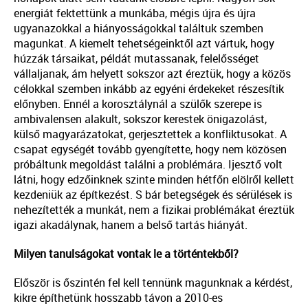
energiát fektettünk a munkába, mégis újra és újra
ugyanazokkal a hiányosságokkal találtuk szemben
magunkat. A kiemelt tehetségeinktől azt vártuk, hogy
húzzák társaikat, példát mutassanak, felelősséget
vállaljanak, ám helyett sokszor azt éreztük, hogy a közös
célokkal szemben inkább az egyéni érdekeket részesítik
előnyben. Ennél a korosztálynál a szülők szerepe is
ambivalensen alakult, sokszor kerestek önigazolást,
külső magyarázatokat, gerjesztettek a konfliktusokat. A
csapat egységét tovább gyengítette, hogy nem közösen
próbáltunk megoldást találni a problémára. Ijesztő volt
látni, hogy edzőinknek szinte minden hétfőn elölről kellett
kezdeniük az építkezést. S bár betegségek és sérülések is
nehezítették a munkát, nem a fizikai problémákat éreztük
igazi akadálynak, hanem a belső tartás hiányát.
Milyen tanulságokat vontak le a történtekből?
Először is őszintén fel kell tennünk magunknak a kérdést,
kikre építhetünk hosszabb távon a 2010-es