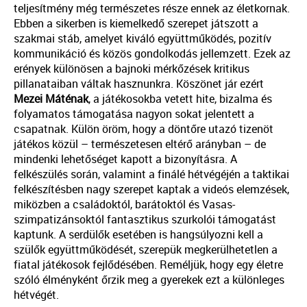
teljesítmény még természetes része ennek az életkornak.
Ebben a sikerben is kiemelkedő szerepet játszott a
szakmai stáb, amelyet kiváló együttműködés, pozitív
kommunikáció és közös gondolkodás jellemzett. Ezek az
erények különösen a bajnoki mérkőzések kritikus
pillanataiban váltak hasznunkra. Köszönet jár ezért
Mezei Máténak
, a játékosokba vetett hite, bizalma és
folyamatos támogatása nagyon sokat jelentett a
csapatnak. Külön öröm, hogy a döntőre utazó tizenöt
játékos közül – természetesen eltérő arányban – de
mindenki lehetőséget kapott a bizonyításra. A
felkészülés során, valamint a finálé hétvégéjén a taktikai
felkészítésben nagy szerepet kaptak a videós elemzések,
miközben a családoktól, barátoktól és Vasas-
szimpatizánsoktól fantasztikus szurkolói támogatást
kaptunk. A serdülők esetében is hangsúlyozni kell a
szülők együttműködését, szerepük megkerülhetetlen a
fiatal játékosok fejlődésében. Reméljük, hogy egy életre
szóló élményként őrzik meg a gyerekek ezt a különleges
hétvégét.