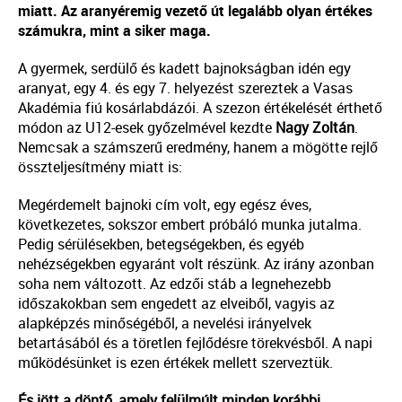
miatt. Az aranyéremig vezető út legalább olyan értékes
számukra, mint a siker maga.
A gyermek, serdülő és kadett bajnokságban idén egy
aranyat, egy 4. és egy 7. helyezést szereztek a Vasas
Akadémia fiú kosárlabdázói. A szezon értékelését érthető
módon az U12-esek győzelmével kezdte
Nagy Zoltán
.
Nemcsak a számszerű eredmény, hanem a mögötte rejlő
összteljesítmény miatt is:
Megérdemelt bajnoki cím volt, egy egész éves,
következetes, sokszor embert próbáló munka jutalma.
Pedig sérülésekben, betegségekben, és egyéb
nehézségekben egyaránt volt részünk. Az irány azonban
soha nem változott. Az edzői stáb a legnehezebb
időszakokban sem engedett az elveiből, vagyis az
alapképzés minőségéből, a nevelési irányelvek
betartásából és a töretlen fejlődésre törekvésből. A napi
működésünket is ezen értékek mellett szerveztük.
És jött a döntő, amely felülmúlt minden korábbi