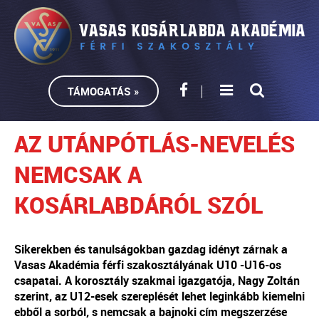
TÁMOGATÁS »
AZ UTÁNPÓTLÁS-NEVELÉS
NEMCSAK A
KOSÁRLABDÁRÓL SZÓL
Sikerekben és tanulságokban gazdag idényt zárnak a
Vasas Akadémia férfi szakosztályának U10 -U16-os
csapatai. A korosztály szakmai igazgatója, Nagy Zoltán
szerint, az U12-esek szereplését lehet leginkább kiemelni
ebből a sorból, s nemcsak a bajnoki cím megszerzése