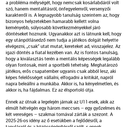
a probléma mélységét, hogy nemcsak kosárlabdáról volt
szó, hanem mentalitásról, önfegyelemről, versenyzői
karakterről is. A legnagyobb tanulság szerintem az, hogy
bizonyos helyzetekben hamarabb kellett volna
keményebb, súlyosabb következményekkel járó
döntéseket hoznunk. Ugyanakkor azt is látnunk kell, hogy
egy utánpótlásedző nem tudja a játékos dolgát helyette
elvégezni, „csak” utat mutat, kereteket ad, visszajelez. Az
igazi döntés a fiatal kezében van. Az is fontos tanulság,
hogy a kiválasztás terén a mentális képességek legalább
olyan fontosak, mint a sportbéli tehetség. Meghatározó
játékos, erős csapatember ugyanis csak abból lesz, aki
képes felelősséget vállalni, elfogadni a kritikát, napról
napra beleállni a munkába. Akkor is, ha kényelmetlen, és
akkor is, ha fájdalmas. Ez az élsportoló útja.
Ennek az útnak a legelején járnak az U11-esek, akik az
elmúlt hétvégén egy három meccses – egy győzelmes és
két vereséges – szakmai tornával zárták a szezont. A
2025-26-os idény az ő esetükben a fejlődésről, a
tanulásról és a közösségépítésről szólt, s ennek