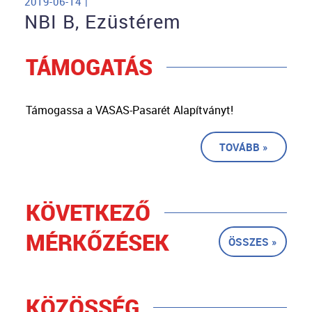
2019-06-14 |
NBI B, Ezüstérem
TÁMOGATÁS
Támogassa a VASAS-Pasarét Alapítványt!
TOVÁBB »
KÖVETKEZŐ
MÉRKŐZÉSEK
ÖSSZES »
KÖZÖSSÉG