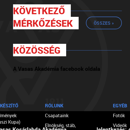
KÖVETKEZŐ
MÉRKŐZÉSEK
ÖSSZES »
KÖZÖSSÉG
A Vasas Akadémia facebook oldala
KÉSZÍTŐ
RÓLUNK
EGYÉB
dmények
Csapataink
Fotók
uszi Kupa)
Elnökség, stáb,
Videók
asas Kosárlabda Akadémia
Jelentkezés:
+