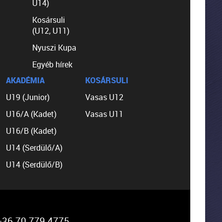
U14)
Kosársuli
(U12, U11)
Nyuszi Kupa
Egyéb hírek
AKADÉMIA
KOSÁRSULI
U19 (Junior)
Vasas U12
U16/A (Kadet)
Vasas U11
U16/B (Kadet)
U14 (Serdülő/A)
U14 (Serdülő/B)
36 70 779 4775