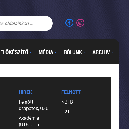
ELŐKÉSZÍTŐ
MÉDIA
RÓLUNK
ARCHIV
▼
▼
▼
▼
HÍREK
FELNŐTT
Felnőtt
NBI B
csapatok, U20
U21
Akadémia
(U18, U16,