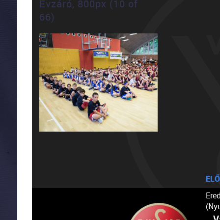
Évzáró, 800px (10 of
66)
ELŐ
Ere
(Ny
V