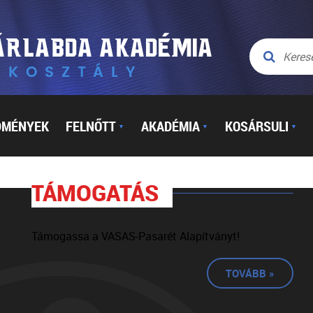
DMÉNYEK
FELNŐTT
AKADÉMIA
KOSÁRSULI
▼
▼
▼
TÁMOGATÁS
Támogassa a VASAS-Pasarét Alapítványt!
TOVÁBB »