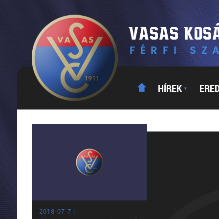
HÍREK
ERE
▼
2018-07-7 |