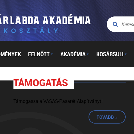
DMÉNYEK
FELNŐTT
AKADÉMIA
KOSÁRSULI
▼
▼
▼
TÁMOGATÁS
Támogassa a VASAS-Pasarét Alapítványt!
TOVÁBB »