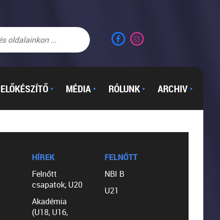
ELŐKÉSZÍTŐ
MÉDIA
RÓLUNK
ARCHIV
▼
▼
▼
▼
HÍREK
FELNŐTT
Felnőtt
NBI B
csapatok, U20
U21
Akadémia
(U18, U16,