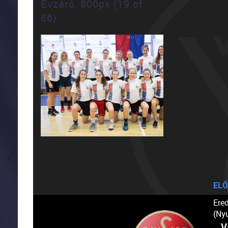
Évzáró, 800px (19 of
66)
ELŐ
Ere
(Ny
V