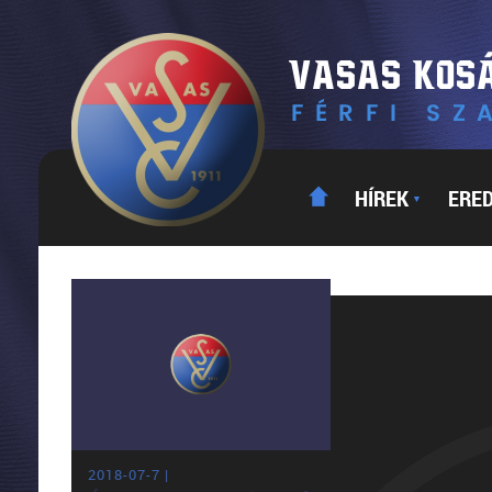
HÍREK
ERE
▼
2018-07-7 |