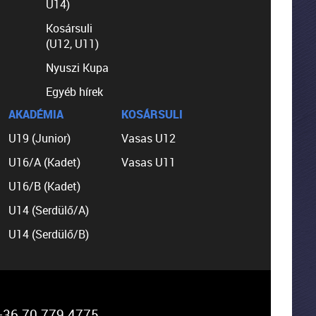
U14)
Kosársuli
(U12, U11)
Nyuszi Kupa
Egyéb hírek
AKADÉMIA
KOSÁRSULI
U19 (Junior)
Vasas U12
U16/A (Kadet)
Vasas U11
U16/B (Kadet)
U14 (Serdülő/A)
U14 (Serdülő/B)
36 70 779 4775