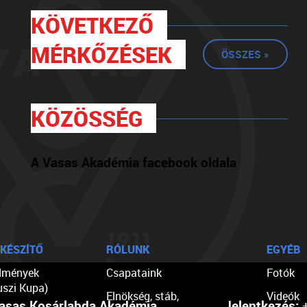
KÖVETKEZŐ
MÉRKŐZÉSEK
ÖSSZES »
KÖZÖSSÉG
A Vasas Akadémia facebook oldala
KÉSZÍTŐ
RÓLUNK
EGYÉB
dmények
Csapataink
Fotók
uszi Kupa)
Elnökség, stáb,
Videók
asas Kosárlabda Akadémia
Jelentkezés:
+