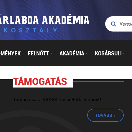
DMÉNYEK
FELNŐTT
AKADÉMIA
KOSÁRSULI
▼
▼
▼
TÁMOGATÁS
Támogassa a VASAS-Pasarét Alapítványt!
TOVÁBB »