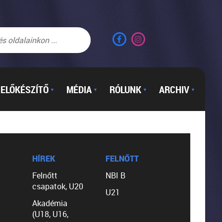
ELŐKÉSZÍTŐ
MÉDIA
RÓLUNK
ARCHIV
▼
▼
▼
▼
HÍREK
FELNŐTT
Felnőtt
NBI B
csapatok, U20
U21
Akadémia
(U18, U16,