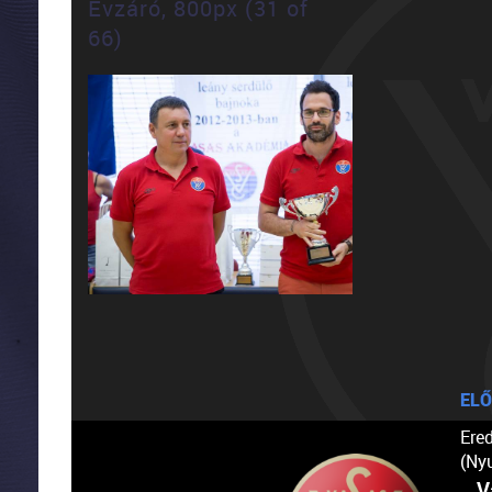
Évzáró, 800px (31 of
66)
ELŐ
Ere
(Ny
V