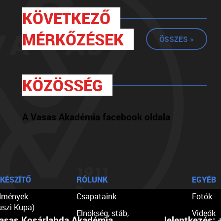
KÖVETKEZŐ
MÉRKŐZÉSEK
ÖSSZES »
KÖZÖSSÉG
A Vasas Akadémia facebook oldala
KÉSZÍTŐ
RÓLUNK
EGYÉB
dmények
Csapataink
Fotók
uszi Kupa)
Elnökség, stáb,
Videók
asas Kosárlabda Akadémia
Jelentkezés:
+