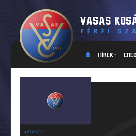
HÍREK
ERE
▼
2018-07-7 |