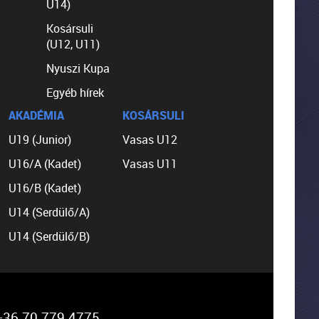
U14)
Kosársuli
(U12, U11)
Nyuszi Kupa
Egyéb hírek
AKADÉMIA
KOSÁRSULI
U19 (Junior)
Vasas U12
U16/A (Kadet)
Vasas U11
U16/B (Kadet)
U14 (Serdülő/A)
U14 (Serdülő/B)
36 70 779 4775