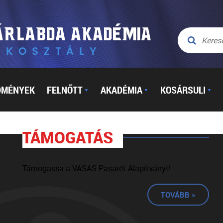
DMÉNYEK
FELNŐTT
AKADÉMIA
KOSÁRSULI
▼
▼
▼
TÁMOGATÁS
Támogassa a VASAS-Pasarét Alapítványt!
TOVÁBB »