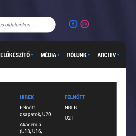
ELŐKÉSZÍTŐ
MÉDIA
RÓLUNK
ARCHIV
▼
▼
▼
▼
HÍREK
FELNŐTT
Felnőtt
NBI B
csapatok, U20
U21
Akadémia
(U18, U16,