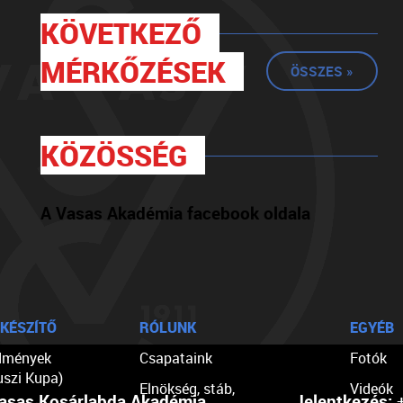
KÖVETKEZŐ
MÉRKŐZÉSEK
ÖSSZES »
KÖZÖSSÉG
A Vasas Akadémia facebook oldala
KÉSZÍTŐ
RÓLUNK
EGYÉB
dmények
Csapataink
Fotók
uszi Kupa)
Elnökség, stáb,
Videók
asas Kosárlabda Akadémia
Jelentkezés:
+