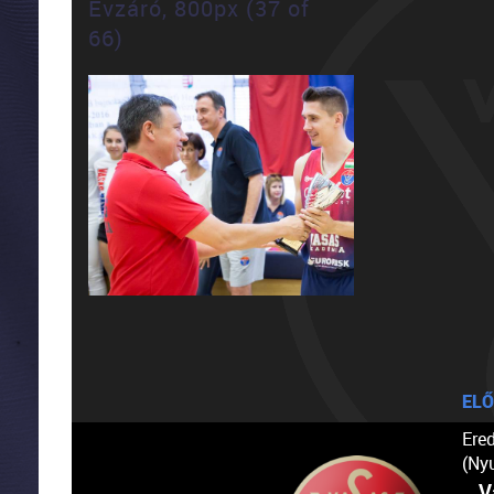
Évzáró, 800px (37 of
66)
ELŐ
Ere
(Ny
V