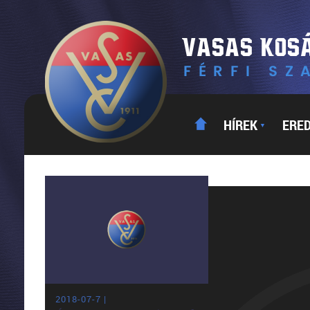
HÍREK
ERE
▼
2018-07-7 |