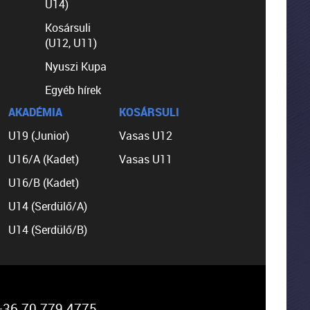
U14)
Kosársuli
(U12, U11)
Nyuszi Kupa
Egyéb hírek
AKADÉMIA
KOSÁRSULI
U19 (Junior)
Vasas U12
U16/A (Kadet)
Vasas U11
U16/B (Kadet)
U14 (Serdülő/A)
U14 (Serdülő/B)
36 70 779 4775