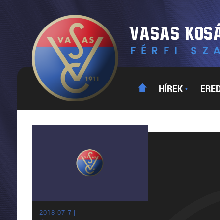
HÍREK
ERE
▼
2018-07-7 |