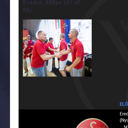
Évzáró, 800px (61 of
66)
ELŐ
Ere
(Ny
V