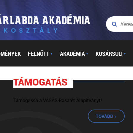
DMÉNYEK
FELNŐTT
AKADÉMIA
KOSÁRSULI
▼
▼
▼
TÁMOGATÁS
Támogassa a VASAS-Pasarét Alapítványt!
TOVÁBB »