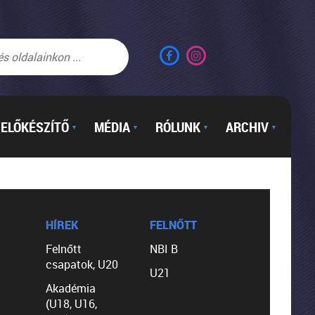
ELŐKÉSZÍTŐ
MÉDIA
RÓLUNK
ARCHIV
▼
▼
▼
▼
HÍREK
FELNŐTT
Felnőtt
NBI B
csapatok, U20
U21
Akadémia
(U18, U16,