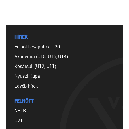
HÍREK
Felnőtt csapatok, U20
Akadémia (U18, U16, U14)
Kosársuli (U12, U11)
Nyuszi Kupa
Egyéb hírek
FELNŐTT
NBI B
U21