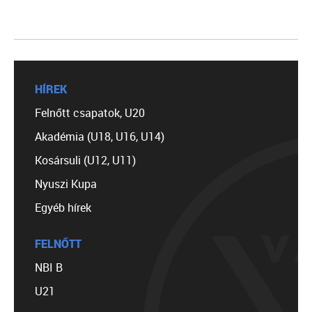
HÍREK
Felnőtt csapatok, U20
Akadémia (U18, U16, U14)
Kosársuli (U12, U11)
Nyuszi Kupa
Egyéb hírek
FELNŐTT
NBI B
U21