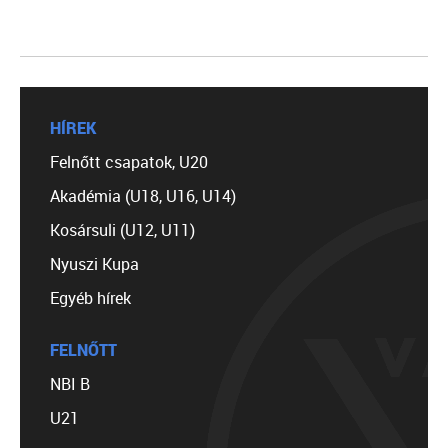
HÍREK
Felnőtt csapatok, U20
Akadémia (U18, U16, U14)
Kosársuli (U12, U11)
Nyuszi Kupa
Egyéb hírek
FELNŐTT
NBI B
U21