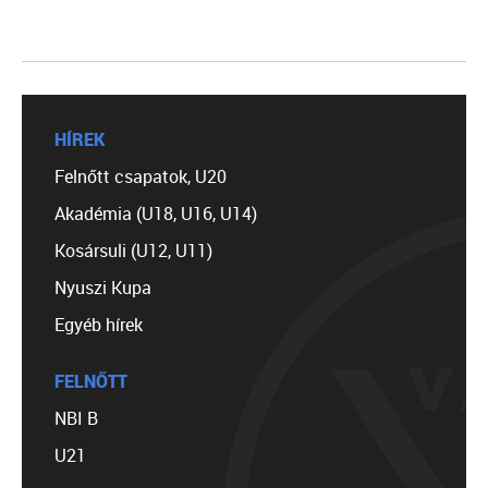
HÍREK
Felnőtt csapatok, U20
Akadémia (U18, U16, U14)
Kosársuli (U12, U11)
Nyuszi Kupa
Egyéb hírek
FELNŐTT
NBI B
U21