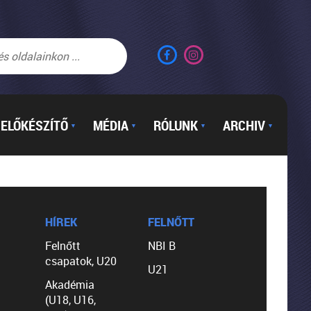
ELŐKÉSZÍTŐ
MÉDIA
RÓLUNK
ARCHIV
▼
▼
▼
▼
HÍREK
FELNŐTT
Felnőtt
NBI B
csapatok, U20
U21
Akadémia
(U18, U16,