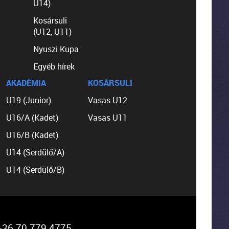
U14)
Kosársuli
(U12, U11)
Nyuszi Kupa
Egyéb hírek
AKADÉMIA
KOSÁRSULI
U19 (Junior)
Vasas U12
U16/A (Kadet)
Vasas U11
U16/B (Kadet)
U14 (Serdülő/A)
U14 (Serdülő/B)
36 70 779 4775