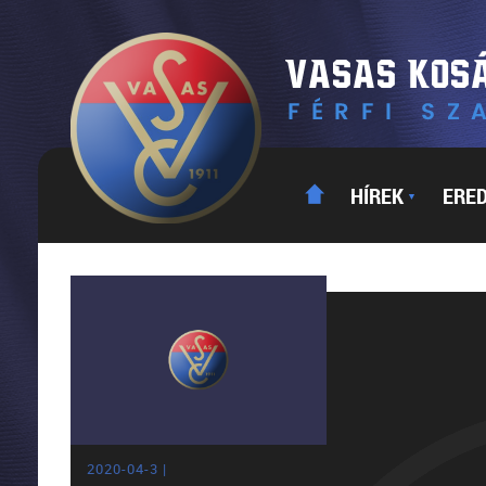
HÍREK
ERE
▼
2020-04-3 |