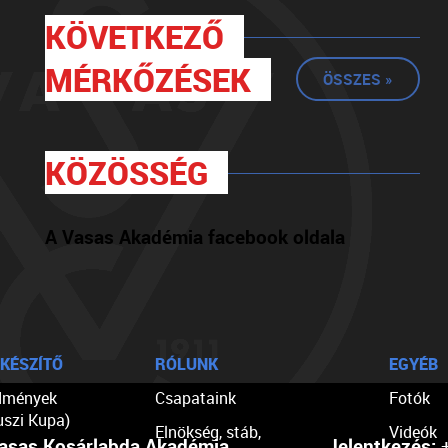
KÖVETKEZŐ
MÉRKŐZÉSEK
ÖSSZES »
KÖZÖSSÉG
A Vasas Akadémia facebook oldala
KÉSZÍTŐ
RÓLUNK
EGYÉB
dmények
Csapataink
Fotók
uszi Kupa)
Elnökség, stáb,
Videók
asas Kosárlabda Akadémia
Jelentkezés:
+