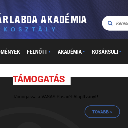
DMÉNYEK
FELNŐTT
AKADÉMIA
KOSÁRSULI
▼
▼
▼
TÁMOGATÁS
Támogassa a VASAS-Pasarét Alapítványt!
TOVÁBB »