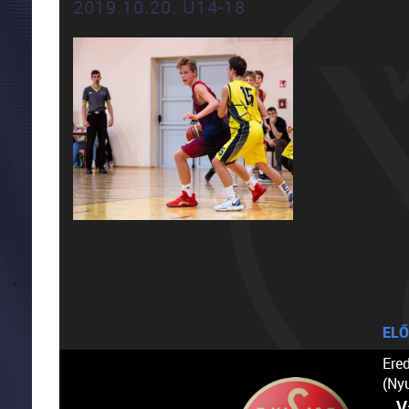
2019.10.20. U14-18
ELŐ
Ere
(Ny
V