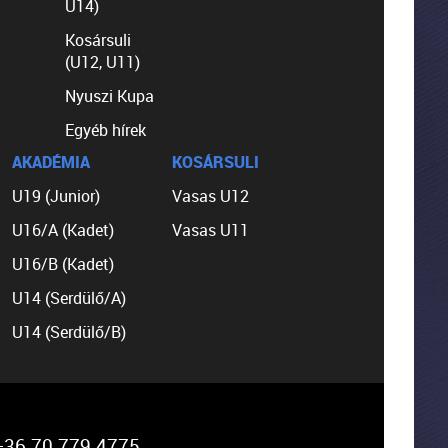
U14)
Kosársuli
(U12, U11)
Nyuszi Kupa
Egyéb hírek
AKADÉMIA
KOSÁRSULI
U19 (Junior)
Vasas U12
U16/A (Kadet)
Vasas U11
U16/B (Kadet)
U14 (Serdülő/A)
U14 (Serdülő/B)
36 70 779 4775