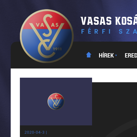
HÍREK
ERE
▼
2020-04-3 |