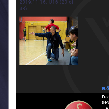
2019.11.16. U16 (20 of
43)
ELŐ
Ere
(Ny
V