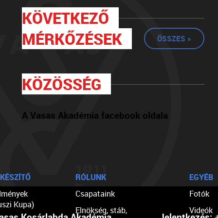
KÖVETKEZŐ
MÉRKŐZÉSEK
ÖSSZES »
KÖZÖSSÉG
A Vasas Akadémia facebook oldala
KÉSZÍTŐ
RÓLUNK
EGYÉB
dmények
Csapataink
Fotók
uszi Kupa)
Elnökség, stáb,
Videók
asas Kosárlabda Akadémia
Jelentkezés:
+