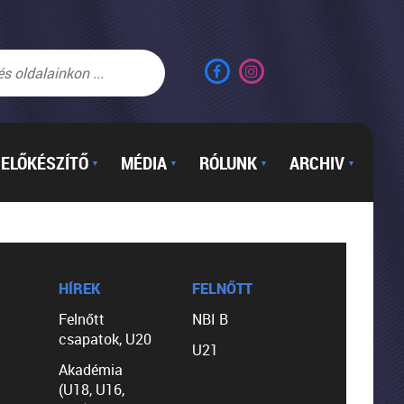
ELŐKÉSZÍTŐ
MÉDIA
RÓLUNK
ARCHIV
▼
▼
▼
▼
HÍREK
FELNŐTT
Felnőtt
NBI B
csapatok, U20
U21
Akadémia
(U18, U16,