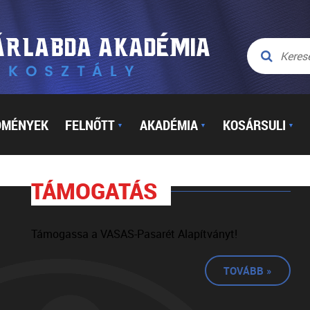
DMÉNYEK
FELNŐTT
AKADÉMIA
KOSÁRSULI
▼
▼
▼
TÁMOGATÁS
Támogassa a VASAS-Pasarét Alapítványt!
TOVÁBB »