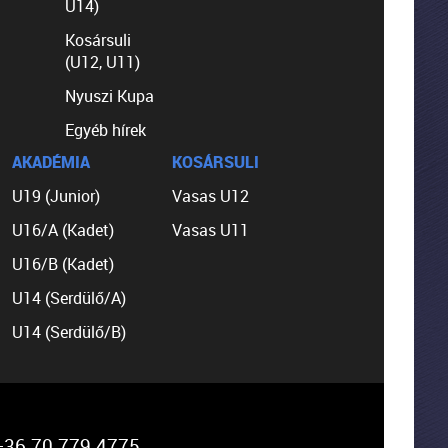
U14)
Kosársuli
(U12, U11)
Nyuszi Kupa
Egyéb hírek
AKADÉMIA
KOSÁRSULI
U19 (Junior)
Vasas U12
U16/A (Kadet)
Vasas U11
U16/B (Kadet)
U14 (Serdülő/A)
U14 (Serdülő/B)
36 70 779 4775