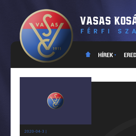
HÍREK
ERE
▼
2020-04-3 |