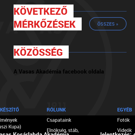
KÖVETKEZŐ
MÉRKŐZÉSEK
ÖSSZES »
KÖZÖSSÉG
A Vasas Akadémia facebook oldala
KÉSZÍTŐ
RÓLUNK
EGYÉB
dmények
Csapataink
Fotók
uszi Kupa)
Elnökség, stáb,
Videók
asas Kosárlabda Akadémia
Jelentkezés:
+