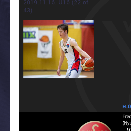
2019.11.16. U16 (22 of
43)
ELŐ
Ere
(Ny
V