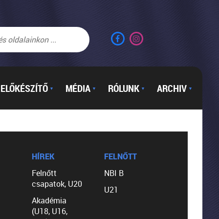
ELŐKÉSZÍTŐ
MÉDIA
RÓLUNK
ARCHIV
▼
▼
▼
▼
HÍREK
FELNŐTT
Felnőtt
NBI B
csapatok, U20
U21
Akadémia
(U18, U16,