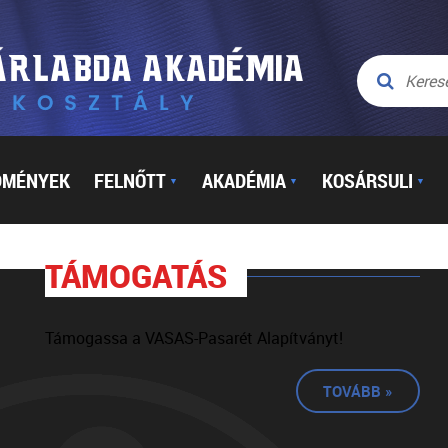
DMÉNYEK
FELNŐTT
AKADÉMIA
KOSÁRSULI
▼
▼
▼
TÁMOGATÁS
Támogassa a VASAS-Pasarét Alapítványt!
TOVÁBB »