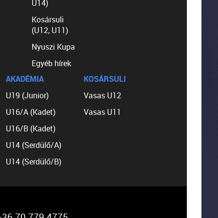
U14)
Kosársuli
(U12, U11)
Nyuszi Kupa
Egyéb hírek
AKADÉMIA
KOSÁRSULI
U19 (Junior)
Vasas U12
U16/A (Kadet)
Vasas U11
U16/B (Kadet)
U14 (Serdülő/A)
U14 (Serdülő/B)
36 70 779 4775