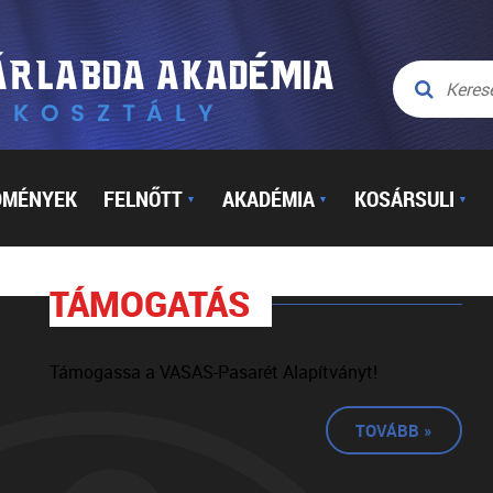
DMÉNYEK
FELNŐTT
AKADÉMIA
KOSÁRSULI
▼
▼
▼
TÁMOGATÁS
Támogassa a VASAS-Pasarét Alapítványt!
TOVÁBB »