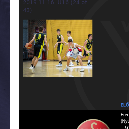
2019.11.16. U16 (24 of
43)
ELŐ
Ere
(Ny
V