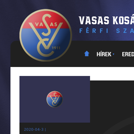
HÍREK
ERE
▼
2020-04-3 |