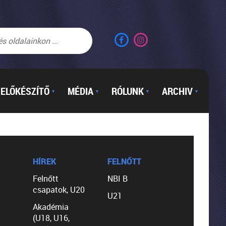
ELŐKÉSZÍTŐ
MÉDIA
RÓLUNK
ARCHIV
▼
▼
▼
▼
HÍREK
FELNŐTT
Felnőtt
NBI B
csapatok, U20
U21
Akadémia
(U18, U16,