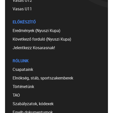
Vasas U12
Vasas U11
ELŐKÉSZÍTŐ
Eredmények (Nyuszi Kupa)
Következő forduló (Nyuszi Kupa)
Jelentkezz Kosarasnak!
RÓLUNK
Csapataink
Elnökség, stáb, sportszakemberek
Történetünk
TAO
Szabályzatok, kódexek
Egyéb dokumentumok