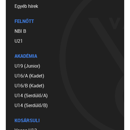
Egyéb hírek
FELNŐTT
NBI B
U21
AKADÉMIA
U19 (Junior)
U16/A (Kadet)
U16/B (Kadet)
U14 (Serdülő/A)
U14 (Serdülő/B)
KOSÁRSULI