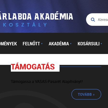
DMÉNYEK
FELNŐTT
AKADÉMIA
KOSÁRSULI
▼
▼
▼
TÁMOGATÁS
Támogassa a VASAS-Pasarét Alapítványt!
TOVÁBB »