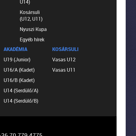
U14)
Kosársuli
(U12, U11)
Nyuszi Kupa
Egyéb hírek
AKADÉMIA
KOSÁRSULI
U19 (Junior)
Vasas U12
U16/A (Kadet)
Vasas U11
U16/B (Kadet)
U14 (Serdülő/A)
U14 (Serdülő/B)
36 70 779 4775