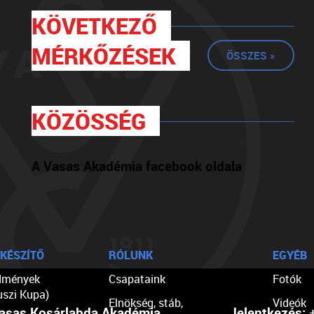
KÖVETKEZŐ
MÉRKŐZÉSEK
ÖSSZES »
KÖZÖSSÉG
A Vasas Akadémia facebook oldala
KÉSZÍTŐ
RÓLUNK
EGYÉB
dmények
Csapataink
Fotók
uszi Kupa)
Elnökség, stáb,
Videók
asas Kosárlabda Akadémia
Jelentkezés:
+