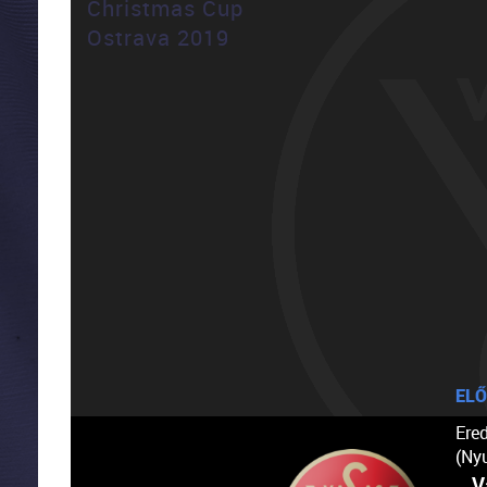
Christmas Cup
Ostrava 2019
ELŐ
Ere
(Ny
V