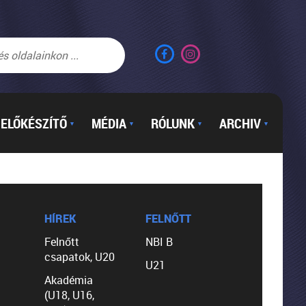
ELŐKÉSZÍTŐ
MÉDIA
RÓLUNK
ARCHIV
▼
▼
▼
▼
HÍREK
FELNŐTT
Felnőtt
NBI B
csapatok, U20
U21
Akadémia
(U18, U16,