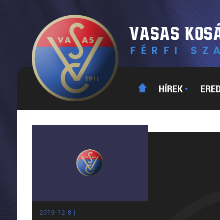
HÍREK
ERE
▼
2019-12-8 |