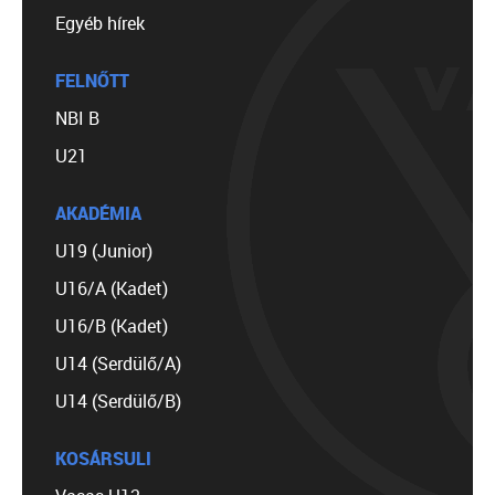
Egyéb hírek
FELNŐTT
NBI B
U21
AKADÉMIA
U19 (Junior)
U16/A (Kadet)
U16/B (Kadet)
U14 (Serdülő/A)
U14 (Serdülő/B)
KOSÁRSULI