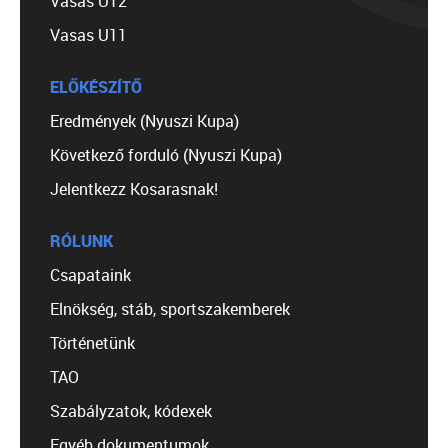
Vasas U12
Vasas U11
ELŐKÉSZÍTŐ
Eredmények (Nyuszi Kupa)
Következő forduló (Nyuszi Kupa)
Jelentkezz Kosarasnak!
RÓLUNK
Csapataink
Elnökség, stáb, sportszakemberek
Történetünk
TAO
Szabályzatok, kódexek
Egyéb dokumentumok