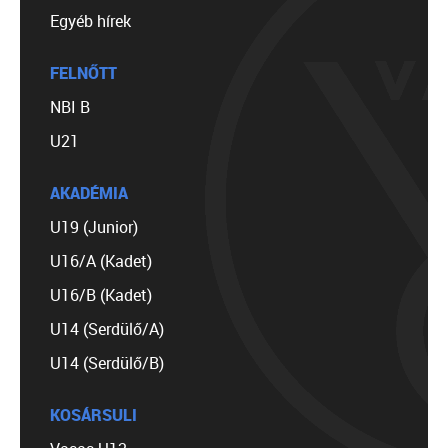
Egyéb hírek
FELNŐTT
NBI B
U21
AKADÉMIA
U19 (Junior)
U16/A (Kadet)
U16/B (Kadet)
U14 (Serdülő/A)
U14 (Serdülő/B)
KOSÁRSULI