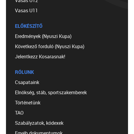
Vasas U12
Vasas U11
ELŐKÉSZÍTŐ
Eredmények (Nyuszi Kupa)
Következő forduló (Nyuszi Kupa)
Jelentkezz Kosarasnak!
RÓLUNK
Csapataink
Elnökség, stáb, sportszakemberek
Történetünk
TAO
Szabályzatok, kódexek
Egyéb dokumentumok