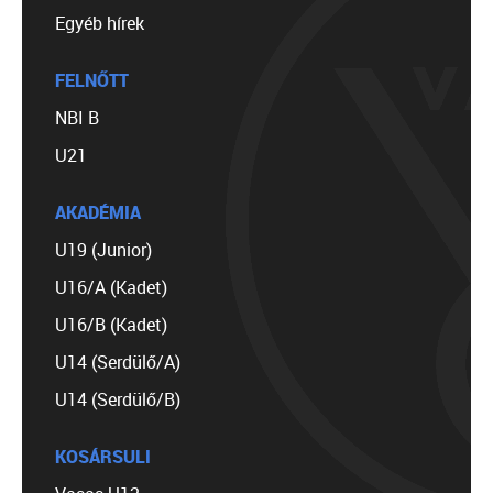
Egyéb hírek
FELNŐTT
NBI B
U21
AKADÉMIA
U19 (Junior)
U16/A (Kadet)
U16/B (Kadet)
U14 (Serdülő/A)
U14 (Serdülő/B)
KOSÁRSULI