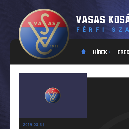
HÍREK
ERE
▼
2019-03-3 |