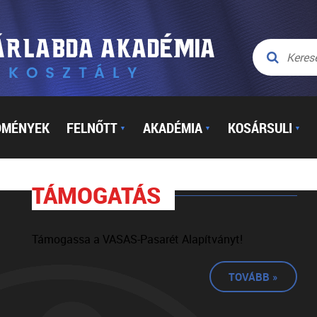
DMÉNYEK
FELNŐTT
AKADÉMIA
KOSÁRSULI
▼
▼
▼
TÁMOGATÁS
Támogassa a VASAS-Pasarét Alapítványt!
TOVÁBB »