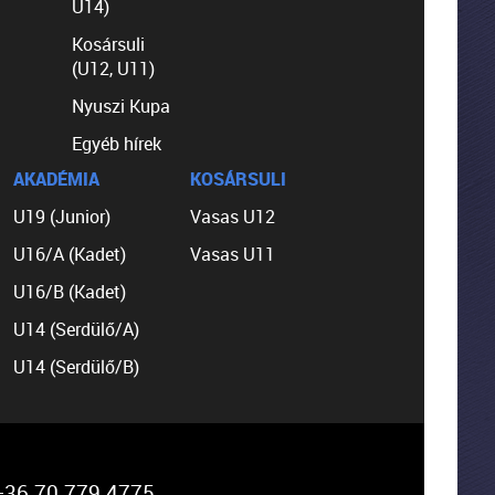
U14)
Kosársuli
(U12, U11)
Nyuszi Kupa
Egyéb hírek
AKADÉMIA
KOSÁRSULI
U19 (Junior)
Vasas U12
U16/A (Kadet)
Vasas U11
U16/B (Kadet)
U14 (Serdülő/A)
U14 (Serdülő/B)
36 70 779 4775