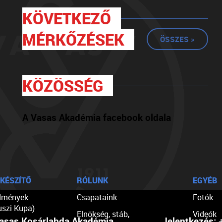
KÖVETKEZŐ
MÉRKŐZÉSEK
ÖSSZES »
KÖZÖSSÉG
A Vasas Akadémia facebook oldala
KÉSZÍTŐ
RÓLUNK
EGYÉB
dmények
Csapataink
Fotók
uszi Kupa)
Elnökség, stáb,
Videók
asas Kosárlabda Akadémia
Jelentkezés:
+