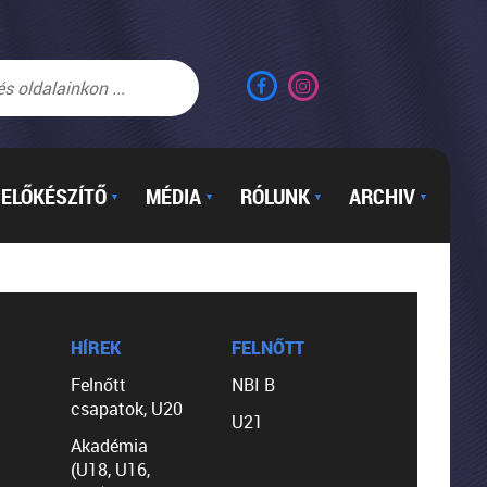
ELŐKÉSZÍTŐ
MÉDIA
RÓLUNK
ARCHIV
▼
▼
▼
▼
HÍREK
FELNŐTT
Felnőtt
NBI B
csapatok, U20
U21
Akadémia
(U18, U16,