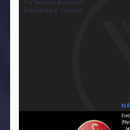
Fiú Serdülő Budapest
Bajnokság B csoport
ELŐ
Ere
(Ny
V