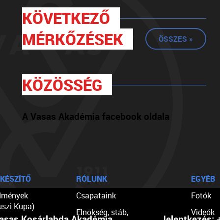
KÖVETKEZŐ
MÉRKŐZÉSEK
ÖSSZES »
KÖZÖSSÉG
A Vasas Akadémia facebook oldala
KÉSZÍTŐ
RÓLUNK
EGYÉB
dmények
Csapataink
Fotók
uszi Kupa)
Elnökség, stáb,
Videók
asas Kosárlabda Akadémia
Jelentkezés:
+