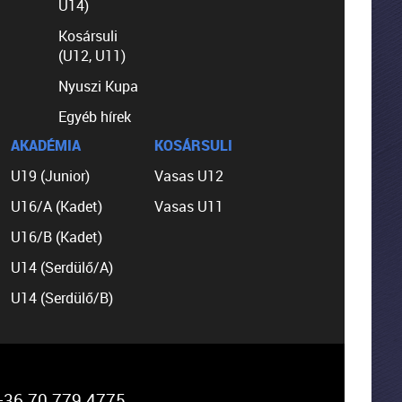
U14)
Kosársuli
(U12, U11)
Nyuszi Kupa
Egyéb hírek
AKADÉMIA
KOSÁRSULI
U19 (Junior)
Vasas U12
U16/A (Kadet)
Vasas U11
U16/B (Kadet)
U14 (Serdülő/A)
U14 (Serdülő/B)
36 70 779 4775