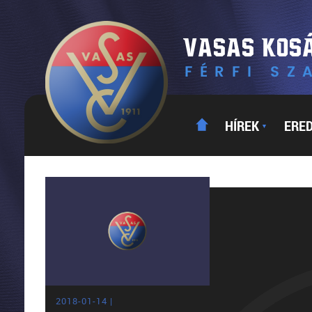
HÍREK
ERE
▼
2018-01-14 |