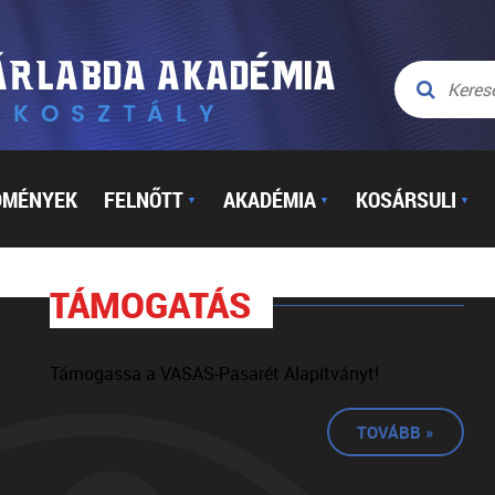
DMÉNYEK
FELNŐTT
AKADÉMIA
KOSÁRSULI
▼
▼
▼
TÁMOGATÁS
Támogassa a VASAS-Pasarét Alapítványt!
TOVÁBB »