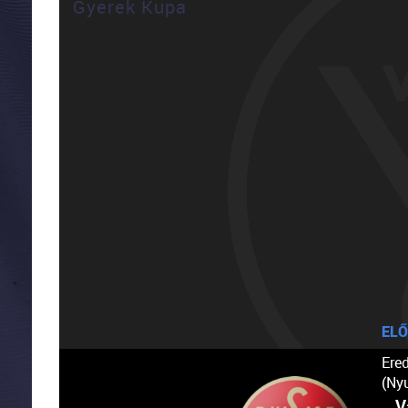
Gyerek Kupa
ELŐ
Ere
(Ny
V