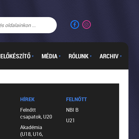
ELŐKÉSZÍTŐ
MÉDIA
RÓLUNK
ARCHIV
▼
▼
▼
▼
HÍREK
FELNŐTT
Felnőtt
NBI B
csapatok, U20
U21
Akadémia
(U18, U16,