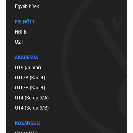
Egyéb hírek
FELNŐTT
NBI B
U21
AKADÉMIA
U19 (Junior)
U16/A (Kadet)
U16/B (Kadet)
U14 (Serdülő/A)
U14 (Serdülő/B)
KOSÁRSULI