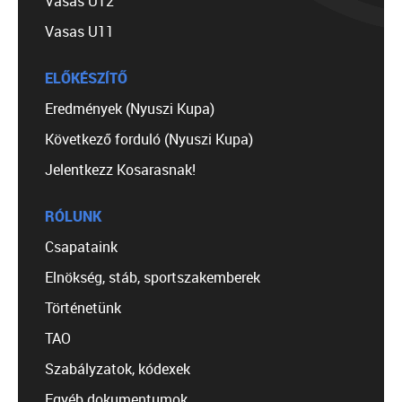
Vasas U12
Vasas U11
ELŐKÉSZÍTŐ
Eredmények (Nyuszi Kupa)
Következő forduló (Nyuszi Kupa)
Jelentkezz Kosarasnak!
RÓLUNK
Csapataink
Elnökség, stáb, sportszakemberek
Történetünk
TAO
Szabályzatok, kódexek
Egyéb dokumentumok