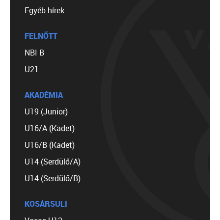
Egyéb hírek
FELNŐTT
NBI B
U21
AKADÉMIA
U19 (Junior)
U16/A (Kadet)
U16/B (Kadet)
U14 (Serdülő/A)
U14 (Serdülő/B)
KOSÁRSULI