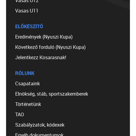
Vasas U12
Vasas U11
ELŐKÉSZÍTŐ
Eredmények (Nyuszi Kupa)
Következő forduló (Nyuszi Kupa)
Jelentkezz Kosarasnak!
RÓLUNK
Csapataink
Elnökség, stáb, sportszakemberek
Történetünk
TAO
Szabályzatok, kódexek
Egyéb dokumentumok