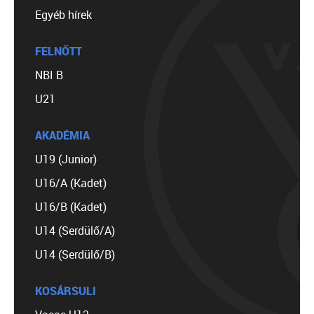
Egyéb hírek
FELNŐTT
NBI B
U21
AKADÉMIA
U19 (Junior)
U16/A (Kadet)
U16/B (Kadet)
U14 (Serdülő/A)
U14 (Serdülő/B)
KOSÁRSULI