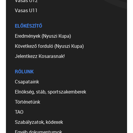
Vasas U12
Vasas U11
ELŐKÉSZÍTŐ
Eredmények (Nyuszi Kupa)
Következő forduló (Nyuszi Kupa)
Jelentkezz Kosarasnak!
RÓLUNK
Csapataink
Elnökség, stáb, sportszakemberek
Történetünk
TAO
Szabályzatok, kódexek
Egyéb dokumentumok