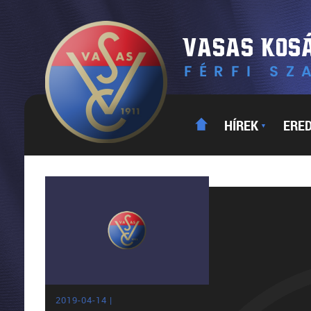
HÍREK
ERE
▼
2019-04-14 |