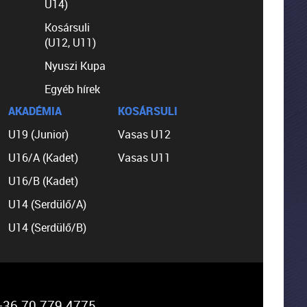
U14)
Kosársuli
(U12, U11)
Nyuszi Kupa
Egyéb hírek
AKADÉMIA
KOSÁRSULI
U19 (Junior)
Vasas U12
U16/A (Kadet)
Vasas U11
U16/B (Kadet)
U14 (Serdülő/A)
U14 (Serdülő/B)
36 70 779 4775