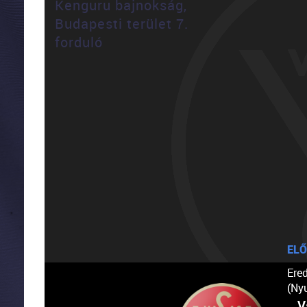
Kenguru bajnokság,
Budapesti terület 7.
forduló
ELŐ
Ere
(Ny
V