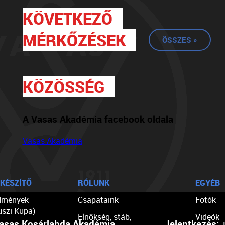
KÖVETKEZŐ
MÉRKŐZÉSEK
ÖSSZES »
KÖZÖSSÉG
A Vasas Akadémia facebook oldala
Vasas Akadémia
KÉSZÍTŐ
RÓLUNK
EGYÉB
dmények
Csapataink
Fotók
uszi Kupa)
Elnökség, stáb,
Videók
asas Kosárlabda Akadémia
Jelentkezés:
+