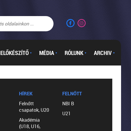
ELŐKÉSZÍTŐ
MÉDIA
RÓLUNK
ARCHIV
▼
▼
▼
▼
HÍREK
FELNŐTT
Felnőtt
NBI B
csapatok, U20
U21
Akadémia
(U18, U16,