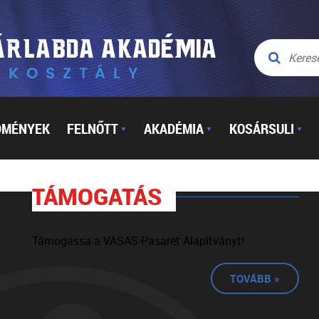
DMÉNYEK
FELNŐTT
AKADÉMIA
KOSÁRSULI
▼
▼
▼
TÁMOGATÁS
Támogassa a VASAS-Pasarét Alapítványt!
TOVÁBB »