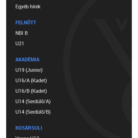
Egyéb hírek
FELNŐTT
NBI B
U21
AKADÉMIA
U19 (Junior)
U16/A (Kadet)
U16/B (Kadet)
U14 (Serdülő/A)
U14 (Serdülő/B)
KOSÁRSULI