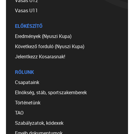
Vasas U12
Vasas U11
ELŐKÉSZÍTŐ
Eredmények (Nyuszi Kupa)
Következő forduló (Nyuszi Kupa)
Jelentkezz Kosarasnak!
RÓLUNK
Csapataink
Elnökség, stáb, sportszakemberek
Történetünk
TAO
Szabályzatok, kódexek
Egyéb dokumentumok