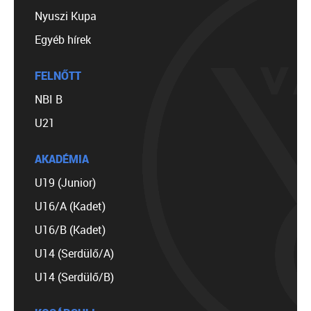
Nyuszi Kupa
Egyéb hírek
FELNŐTT
NBI B
U21
AKADÉMIA
U19 (Junior)
U16/A (Kadet)
U16/B (Kadet)
U14 (Serdülő/A)
U14 (Serdülő/B)