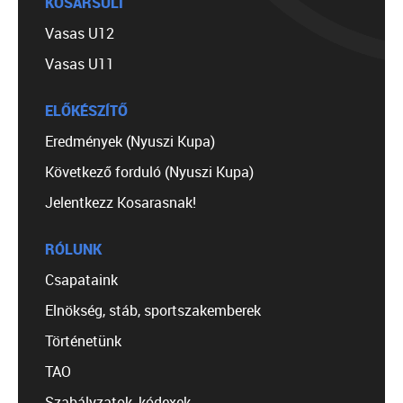
KOSÁRSULI
Vasas U12
Vasas U11
ELŐKÉSZÍTŐ
Eredmények (Nyuszi Kupa)
Következő forduló (Nyuszi Kupa)
Jelentkezz Kosarasnak!
RÓLUNK
Csapataink
Elnökség, stáb, sportszakemberek
Történetünk
TAO
Szabályzatok, kódexek