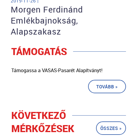
2019-11-26 |
Morgen Ferdinánd
Emlékbajnokság,
Alapszakasz
TÁMOGATÁS
Támogassa a VASAS-Pasarét Alapítványt!
TOVÁBB »
KÖVETKEZŐ
MÉRKŐZÉSEK
ÖSSZES »