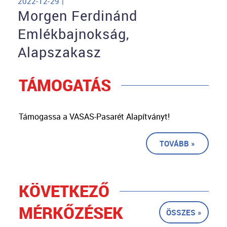
2022-12-29 |
Morgen Ferdinánd
Emlékbajnokság,
Alapszakasz
TÁMOGATÁS
Támogassa a VASAS-Pasarét Alapítványt!
TOVÁBB »
KÖVETKEZŐ
MÉRKŐZÉSEK
ÖSSZES »