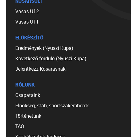
KOSÁRSULI
Vasas U12
Vasas U11
ELŐKÉSZÍTŐ
Eredmények (Nyuszi Kupa)
Következő forduló (Nyuszi Kupa)
Jelentkezz Kosarasnak!
RÓLUNK
Csapataink
Elnökség, stáb, sportszakemberek
Történetünk
TAO
Szabályzatok, kódexek