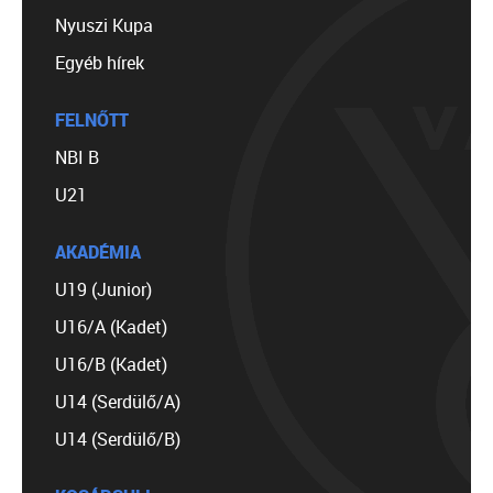
Nyuszi Kupa
Egyéb hírek
FELNŐTT
NBI B
U21
AKADÉMIA
U19 (Junior)
U16/A (Kadet)
U16/B (Kadet)
U14 (Serdülő/A)
U14 (Serdülő/B)