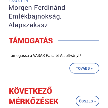
2023-01-14 |
Morgen Ferdinánd
Emlékbajnokság,
Alapszakasz
TÁMOGATÁS
Támogassa a VASAS-Pasarét Alapítványt!
TOVÁBB »
KÖVETKEZŐ
MÉRKŐZÉSEK
ÖSSZES »