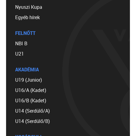
Nyuszi Kupa
Egyéb hírek
FELNŐTT
NBI B
U21
AKADÉMIA
U19 (Junior)
U16/A (Kadet)
U16/B (Kadet)
U14 (Serdülő/A)
U14 (Serdülő/B)