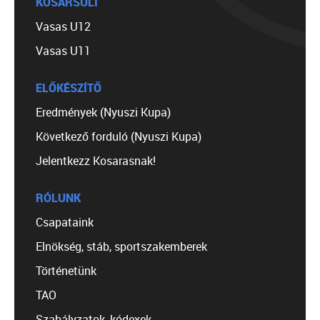
KOSÁRSULI
Vasas U12
Vasas U11
ELŐKÉSZÍTŐ
Eredmények (Nyuszi Kupa)
Következő forduló (Nyuszi Kupa)
Jelentkezz Kosarasnak!
RÓLUNK
Csapataink
Elnökség, stáb, sportszakemberek
Történetünk
TAO
Szabályzatok, kódexek