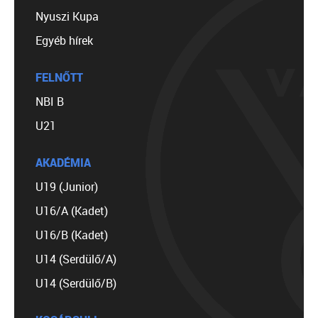
Nyuszi Kupa
Egyéb hírek
FELNŐTT
NBI B
U21
AKADÉMIA
U19 (Junior)
U16/A (Kadet)
U16/B (Kadet)
U14 (Serdülő/A)
U14 (Serdülő/B)