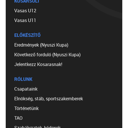
KOSÁRSULI
Vasas U12
Vasas U11
ELŐKÉSZÍTŐ
Eredmények (Nyuszi Kupa)
Következő forduló (Nyuszi Kupa)
Jelentkezz Kosarasnak!
RÓLUNK
Csapataink
Elnökség, stáb, sportszakemberek
Történetünk
TAO
Szabályzatok, kódexek