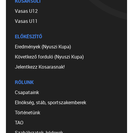
KOSÁRSULI
Vasas U12
Vasas U11
ELŐKÉSZÍTŐ
Eredmények (Nyuszi Kupa)
Következő forduló (Nyuszi Kupa)
Jelentkezz Kosarasnak!
RÓLUNK
Csapataink
Elnökség, stáb, sportszakemberek
Történetünk
TAO
Szabályzatok, kódexek