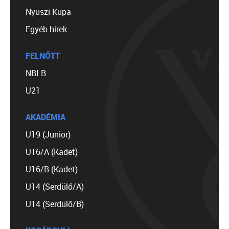
Nyuszi Kupa
Egyéb hírek
FELNŐTT
NBI B
U21
AKADÉMIA
U19 (Junior)
U16/A (Kadet)
U16/B (Kadet)
U14 (Serdülő/A)
U14 (Serdülő/B)